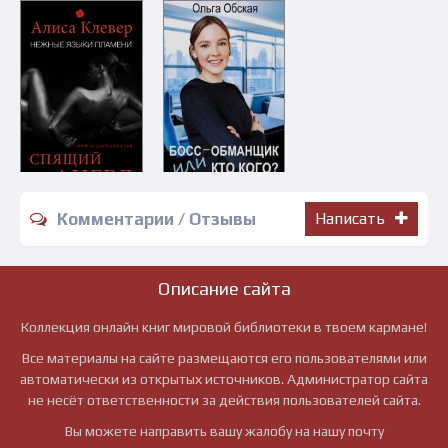
Комментарии / Отзывы
Написать
Описание сайта
Коллекция онлайн книг мировой библиотеки в твоем кармане!
Все материалы на сайте размещаются его пользователями или
автоматически из открытых источников. Администратор сайта
не несёт ответственности за действия пользователей сайта.
Вы можете направить вашу жалобу на нашу почту