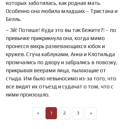
которых заботилась, как родная мать.
Особенно она любила младших – Тристана и
Белль.
– Эй! Потише! Куда это вы так бежите?! – по
привычке прикрикнула она, когда мимо
пронесся вихрь развевающихся юбок и
кружев. Стуча каблуками, Анна и Клотильда
промчались по двору и забрались в повозку,
прикрывая веерами лица, пылающие от
стыда. Им было невыносимо из-за того, что
все видят их отъезд и судачат о том, что с
ними произошло.
«
1
2
3
»