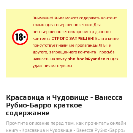
Внимание! Книга может содержать контент
только для совершеннолетних. Для
несовершеннолетних просмотр данного
контента
СТРОГО ЗАПРЕЩЕН!
Если в книге
присутствует наличие пропаганды ЛГБТ и
другого, запрещенного контента - просьба
написать на почту
pbn.book@yandex.ru
для
удаления материала
Красавица и Чудовище - Ванесса
Рубио-Барро краткое
содержание
Прочтите описание перед тем, как прочитать онлайн
книгу «Красавица и Чудовище - Ванесса Рубио-Барро»