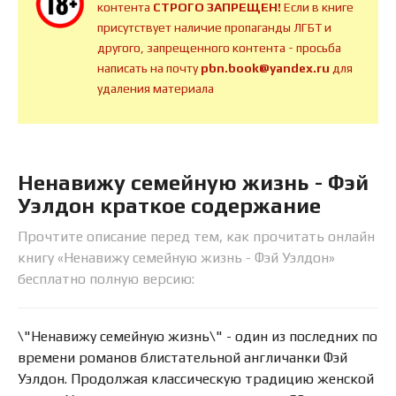
контента
СТРОГО ЗАПРЕЩЕН!
Если в книге
присутствует наличие пропаганды ЛГБТ и
другого, запрещенного контента - просьба
написать на почту
pbn.book@yandex.ru
для
удаления материала
Ненавижу семейную жизнь - Фэй
Уэлдон краткое содержание
Прочтите описание перед тем, как прочитать онлайн
книгу «Ненавижу семейную жизнь - Фэй Уэлдон»
бесплатно полную версию:
\"Ненавижу семейную жизнь\" - один из последних по
времени романов блистательной англичанки Фэй
Уэлдон. Продолжая классическую традицию женской