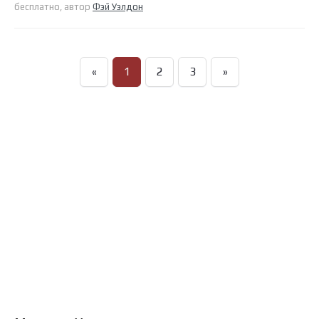
бесплатно, автор
Фэй Уэлдон
«
1
2
3
»