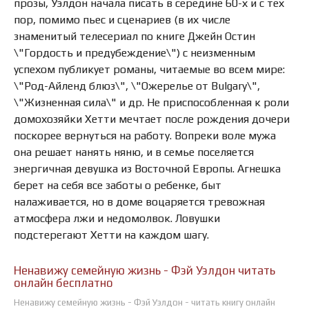
прозы, Уэлдон начала писать в середине 60-х и с тех
пор, помимо пьес и сценариев (в их числе
знаменитый телесериал по книге Джейн Остин
\"Гордость и предубеждение\") с неизменным
успехом публикует романы, читаемые во всем мире:
\"Род-Айленд блюз\", \"Ожерелье от Bulgary\",
\"Жизненная сила\" и др. Не приспособленная к роли
домохозяйки Хетти мечтает после рождения дочери
поскорее вернуться на работу. Вопреки воле мужа
она решает нанять няню, и в семье поселяется
энергичная девушка из Восточной Европы. Агнешка
берет на себя все заботы о ребенке, быт
налаживается, но в доме воцаряется тревожная
атмосфера лжи и недомолвок. Ловушки
подстерегают Хетти на каждом шагу.
Ненавижу семейную жизнь - Фэй Уэлдон читать
онлайн бесплатно
Ненавижу семейную жизнь - Фэй Уэлдон - читать книгу онлайн