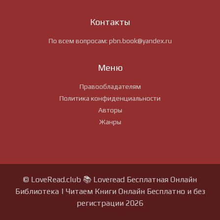
Контакты
По всем вопросам:
pbn.book@yandex.ru
Меню
Правообладателям
Политика конфиденциальности
Авторы
Жанры
© LoveRead.club 📚 Loveread Бесплатная Онлайн
Библиотека | Читаем Книги Онлайн Бесплатно и без
регистрации 2026