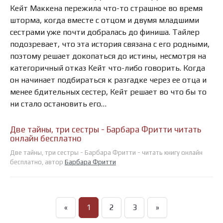
Кейт Маккена пережила что-то страшное во время
шторма, когда вместе с отцом и двумя младшими
сестрами уже почти добралась до финиша. Тайлер
подозревает, что эта история связана с его родными,
поэтому решает докопаться до истины, несмотря на
категоричный отказ Кейт что-либо говорить. Когда
он начинает подбираться к разгадке через ее отца и
менее бдительных сестер, Кейт решает во что бы то
ни стало остановить его…
Две тайны, три сестры - Барбара Фритти читать
онлайн бесплатно
Две тайны, три сестры - Барбара Фритти - читать книгу онлайн
бесплатно, автор
Барбара Фритти
«
1
2
3
»