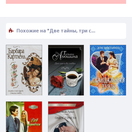
Похожие на "Две тайны, три сестры - Барбара Фритти" книги читать бесплатно полные версии