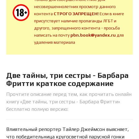
несовершеннолетних просмотр данного
контента
СТРОГО ЗАПРЕЩЕН!
Если в книге
присутствует наличие пропаганды ЛГБТ и
другого, запрещенного контента - просьба
написать на почту
pbn.book@yandex.ru
для
удаления материала
Две тайны, три сестры - Барбара
Фритти краткое содержание
Прочтите описание перед тем, как прочитать онлайн
книгу «Две тайны, три сестры - Барбара Фритти»
бесплатно полную версию:
Влиятельный репортер Тайлер Джеймсон выясняет,
что победительница кругосветной парусной гонки