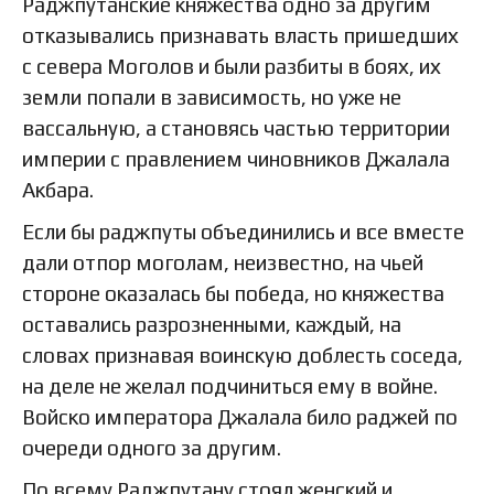
Раджпутанские княжества одно за другим
отказывались признавать власть пришедших
с севера Моголов и были разбиты в боях, их
земли попали в зависимость, но уже не
вассальную, а становясь частью территории
империи с правлением чиновников Джалала
Акбара.
Если бы раджпуты объединились и все вместе
дали отпор моголам, неизвестно, на чьей
стороне оказалась бы победа, но княжества
оставались разрозненными, каждый, на
словах признавая воинскую доблесть соседа,
на деле не желал подчиниться ему в войне.
Войско императора Джалала било раджей по
очереди одного за другим.
По всему Раджпутану стоял женский и