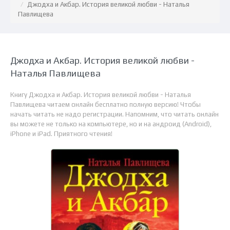
Джодха и Акбар. История великой любви - Наталья
Павлищева
Джодха и Акбар. История великой любви -
Наталья Павлищева
Книгу Джодха и Акбар. История великой любви - Наталья
Павлищева читаем онлайн бесплатно полную версию! Чтобы
начать читать не надо регистрации. Напомним, что читать онлайн
вы можете не только на компьютере, но и на андроид (Android),
iPhone и iPad. Приятного чтения!