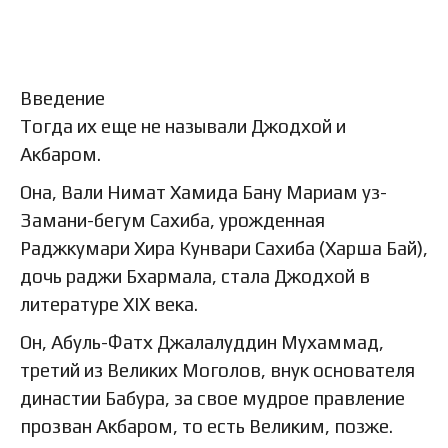
Введение
Тогда их еще не называли Джодхой и
Акбаром.
Она, Вали Нимат Хамида Бану Мариам уз-
Замани-бегум Сахиба, урожденная
Раджкумари Хира Кунвари Сахиба (Харша Бай),
дочь раджи Бхармала, стала Джодхой в
литературе XIX века.
Он, Абуль-Фатх Джалалуддин Мухаммад,
третий из Великих Моголов, внук основателя
династии Бабура, за свое мудрое правление
прозван Акбаром, то есть Великим, позже.