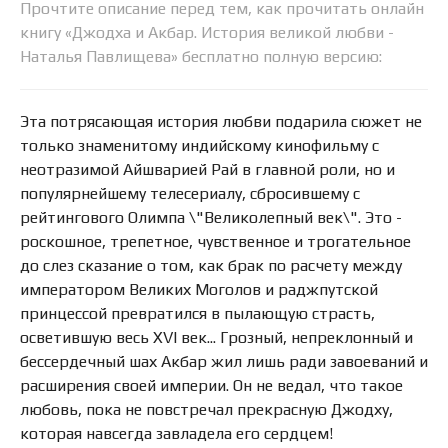
Прочтите описание перед тем, как прочитать онлайн
книгу «Джодха и Акбар. История великой любви -
Наталья Павлищева» бесплатно полную версию:
Эта потрясающая история любви подарила сюжет не
только знаменитому индийскому кинофильму с
неотразимой Айшварией Рай в главной роли, но и
популярнейшему телесериалу, сбросившему с
рейтингового Олимпа \"Великолепный век\". Это -
роскошное, трепетное, чувственное и трогательное
до слез сказание о том, как брак по расчету между
императором Великих Моголов и раджпутской
принцессой превратился в пылающую страсть,
осветившую весь XVI век... Грозный, непреклонный и
бессердечный шах Акбар жил лишь ради завоеваний и
расширения своей империи. Он не ведал, что такое
любовь, пока не повстречал прекрасную Джодху,
которая навсегда завладела его сердцем!