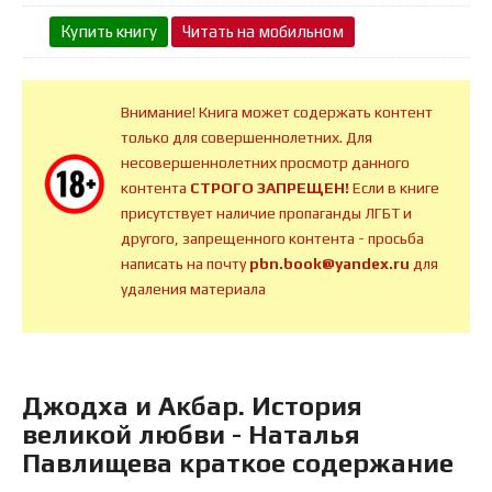
Купить книгу
Читать на мобильном
Внимание! Книга может содержать контент
только для совершеннолетних. Для
несовершеннолетних просмотр данного
контента
СТРОГО ЗАПРЕЩЕН!
Если в книге
присутствует наличие пропаганды ЛГБТ и
другого, запрещенного контента - просьба
написать на почту
pbn.book@yandex.ru
для
удаления материала
Джодха и Акбар. История
великой любви - Наталья
Павлищева краткое содержание