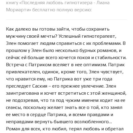
книгу «Последняя любовь гипнотизера - Лиана
Мориарти» бесплатно полную версию:
Как далеко вы готовы зайти, чтобы сохранить
мужчину своей мечты? Успешный гипнотерапевт,
Элен помогает людям справиться с их проблемами. В
прошлом у Элен было несколько бурных романов, и
сейчас ей больше всего хочется покоя и стабильности.
Встреча с Патриком вселяет в нее оптимизм. Патрик
привлекателен, одинок, кроме того, Элен чувствует,
что нравится ему, но Патрика вот уже три года
преследует Саския – его прежнее увлечение. Элен
заинтригована и хочет встретиться с этой женщиной,
не подозревая, что та под чужим именем ходит на ее
сеансы, поскольку желает знать все о той, кто занял
ее место в сердце Патрика, и всеми правдами и
неправдами вернуть бывшего возлюбленного…
Роман для всех, кто любил, терял любовь и обретал