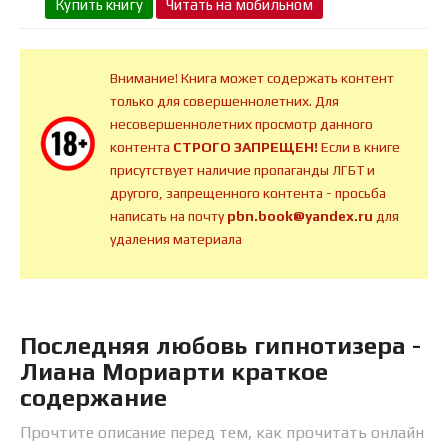
Купить книгу
Читать на мобильном
Внимание! Книга может содержать контент
только для совершеннолетних. Для
несовершеннолетних просмотр данного
контента
СТРОГО ЗАПРЕЩЕН!
Если в книге
присутствует наличие пропаганды ЛГБТ и
другого, запрещенного контента - просьба
написать на почту
pbn.book@yandex.ru
для
удаления материала
Последняя любовь гипнотизера -
Лиана Мориарти краткое
содержание
Прочтите описание перед тем, как прочитать онлайн