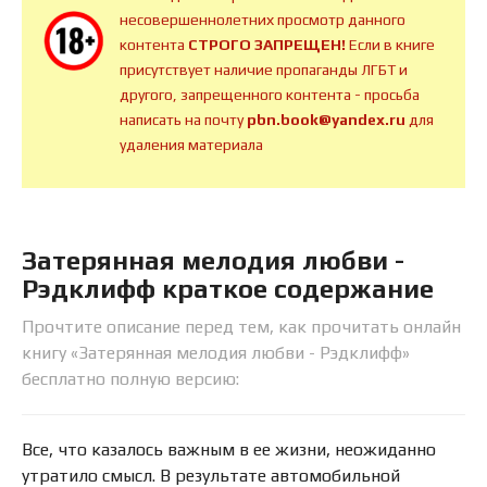
несовершеннолетних просмотр данного
контента
СТРОГО ЗАПРЕЩЕН!
Если в книге
присутствует наличие пропаганды ЛГБТ и
другого, запрещенного контента - просьба
написать на почту
pbn.book@yandex.ru
для
удаления материала
Затерянная мелодия любви -
Рэдклифф краткое содержание
Прочтите описание перед тем, как прочитать онлайн
книгу «Затерянная мелодия любви - Рэдклифф»
бесплатно полную версию:
Все, что казалось важным в ее жизни, неожиданно
утратило смысл. В результате автомобильной