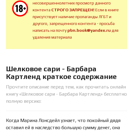
несовершеннолетних просмотр данного
контента
СТРОГО ЗАПРЕЩЕН!
Если в книге
присутствует наличие пропаганды ЛГБТ и
другого, запрещенного контента - просьба
написать на почту
pbn.book@yandex.ru
для
удаления материала
Шелковое сари - Барбара
Картленд краткое содержание
Прочтите описание перед тем, как прочитать онлайн
книгу «Шелковое сари - Барбара Картленд» бесплатно
полную версию:
Когда Марина Лонсдейл узнает, что покойный дядя
оставил ей в наследство большую сумму денег, она