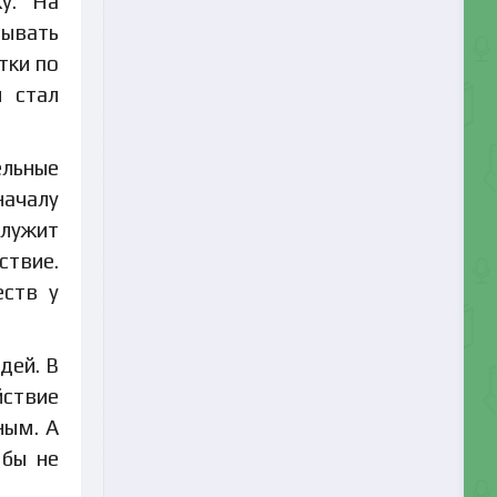
у. На
дывать
тки по
м стал
ельные
началу
служит
ствие.
еств у
дей. В
йствие
ным. А
 бы не