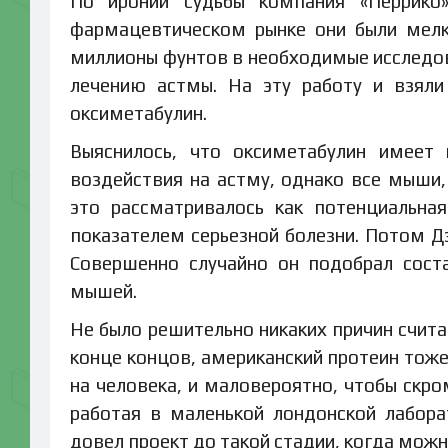
По иронии судьбы компания «Перрико
фармацевтическом рынке они были мелк
миллионы фунтов в необходимые исследов
лечению астмы. На эту работу и взяли
оксиметабулин.
Выяснилось, что оксиметабулин имеет 
воздействия на астму, однако все мыши,
это рассматривалось как потенциальна
показателем серьезной болезни. Потом Д
Совершенно случайно он подобрал сост
мышей.
Не было решительно никаких причин счита
конце концов, американский протеин тоже
на человека, и маловероятно, чтобы скр
работая в маленькой лондонской лабора
довел проект до такой стадии, когда можн