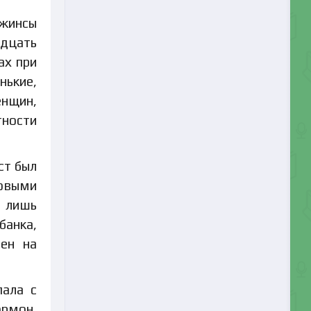
джинсы
адцать
ах при
нькие,
енщин,
тности
ст был
овыми
у лишь
банка,
мен на
пала с
ормон,