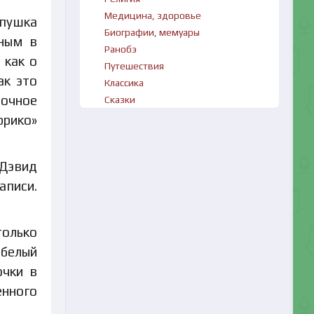
Медицина, здоровье
пушка
Биографии, мемуары
тным в
Ранобэ
 как о
Путешествия
ак это
Классика
очное
Сказки
ррико»
 Дэвид
аписи.
только
 белый
очки в
нного