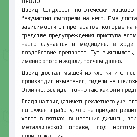
ПРОЛОГ
Дэвид Сэндхерст по-отечески ласков
безучастно смотрели на него. Ему дос
зависимости от препаратов, которые на н
средстве предупреждения приступа астм
часто случается в медицине, в ходе
воздействие препарата. Тут выяснилось
именно этого и ждали, причем давно.
Дэвид достал мышей из клетки и отнес 
производил измерения, сидели не шелох
Отлично. Все идет точно так, как он и пред
Глядя на тридцатичетырехлетнего ученого
погружен в работу, что не придает реши
халат в пятнах, выцветшие джинсы, вол
металлической оправе, под ногтями
происхождения.