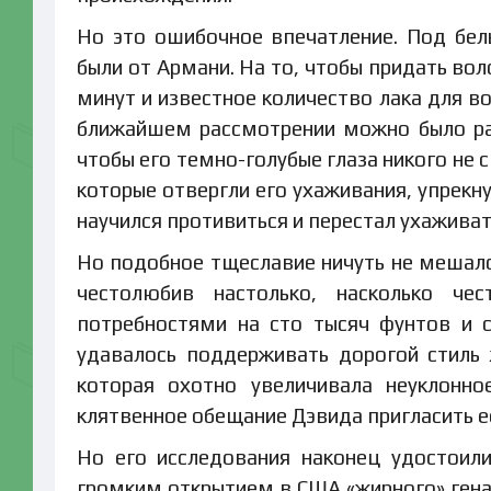
Но это ошибочное впечатление. Под бел
были от Армани. На то, чтобы придать во
минут и известное количество лака для во
ближайшем рассмотрении можно было разг
чтобы его темно-голубые глаза никого не с
которые отвергли его ухаживания, упрекн
научился противиться и перестал ухаживат
Но подобное тщеславие ничуть не мешало
честолюбив настолько, насколько ч
потребностями на сто тысяч фунтов и 
удавалось поддерживать дорогой стиль
которая охотно увеличивала неуклонно
клятвенное обещание Дэвида пригласить ее
Но его исследования наконец удостоил
громким открытием в США «жирного» гена 