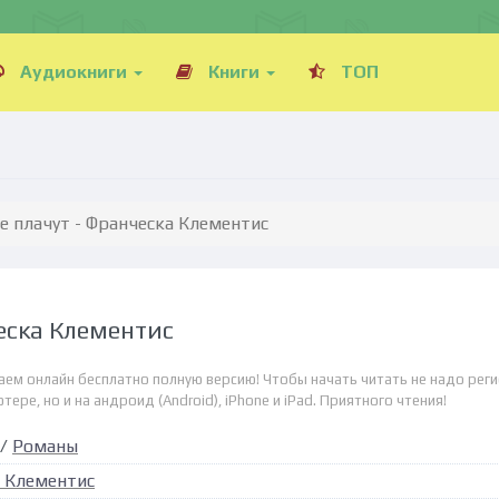
Аудиокниги
Книги
ТОП
е плачут - Франческа Клементис
еска Клементис
аем онлайн бесплатно полную версию! Чтобы начать читать не надо реги
ре, но и на андроид (Android), iPhone и iPad. Приятного чтения!
/
Романы
 Клементис