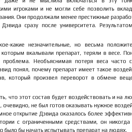
» даже и не мыслила включаться в эту гонк
ими игроками и не могли себе позволить вкла
ания. Они продолжали менее престижные разрабо
 Дэвида сразу после университета. Результато
кое-какие незначительные, но весьма положит
 которым вкалывали препарат, теряли в весе. По
я проблема. Необъяснимая потеря веса часто 
эвид понял, почему препарат имеет такое воздей
ав, который произвел переворот в обмене вещ
ть, что этот состав будет воздействовать и на лю
, очевидно, не был готов оказывать нужное возде
омное открытие Дэвида оказалось более эффектив
тории с ограниченными средствами, он никогда
о было бы начать испытывать препарат на людях.