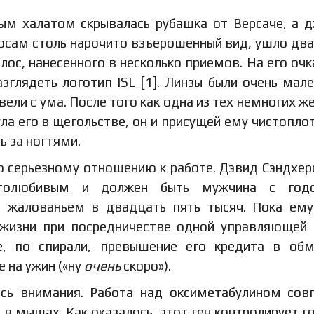
ым халатом скрывалась рубашка от Версаче, а 
лосам столь нарочито взъерошенный вид, ушло дв
лос, нанесенного в несколько приемов. На его очк
лядеть логотип ISL [1]. Линзы были очень мале
вели с ума. После того как одна из тех немногих ж
ула его в щегольстве, он и присущей ему чистопло
ь за ногтями.
 серьезному отношению к работе. Дэвид Сэндхер
естолюбивым и должен быть мужчина с год
с жалованьем в двадцать пять тысяч. Пока ем
 жизни при посредничестве одной управляющей 
е, по спирали, превышение его кредита в об
 на ужин («ну
очень
скоро»).
ись внимания. Работа над оксиметабулином сов
в мышах. Как оказалось, этот ген контролирует г