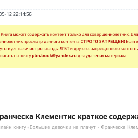
05-12 22:14:56
 Книга может содержать контент только для совершеннолетних. Для
ннолетних просмотр данного контента
СТРОГО ЗАПРЕЩЕН!
Если 
сутствует наличие пропаганды ЛГБТ и другого, запрещенного контента
аписать на почту
pbn.book@yandex.ru
для удаления материала
Франческа Клементис краткое содерж
лайн книгу «Большие девочки не плачут - Франческа Кле