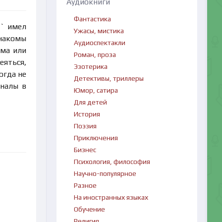
Аудиокниги
Фантастика
` имел
Ужасы, мистика
накомы
Аудиоспектакли
рма или
Роман, проза
еяться,
Эзотерика
огда не
Детективы, триллеры
рналы в
Юмор, сатира
Для детей
История
Поэзия
Приключения
Бизнес
Психология, философия
Научно-популярное
Разное
На иностранных языках
Обучение
Религия