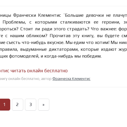
ницы Франчески Клементис `Большие девочки не плачут
. Проблемы, с которыми сталкиваются ее героини, з
ороться? Стоит ли ради этого страдать? Что важнее: фо
е с нашим обликом? Прочитав эту книгу, вы будете см
ие съесть что-нибудь вкусное. Мы едим что хотим! Мы ник
 правила, выдуманные диктаторами, которые издают жу
ощих фотомоделей, и когда-нибудь мы победим.
нтис читать онлайн бесплатно
книгу онлайн бесплатно, автор
Франческа Клементис
1
2
3
»