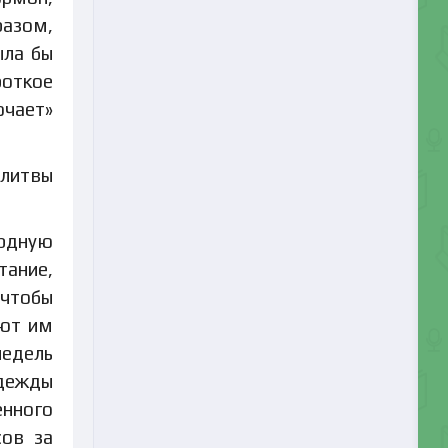
разом,
ыла бы
роткое
ючает»
олитвы
рдную
тание,
 чтобы
ают им
недель
одежды
енного
сов за