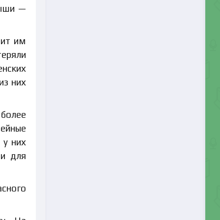
мыши —
лит им
теряли
енских
из них
 более
мейные
 у них
 и для
асного