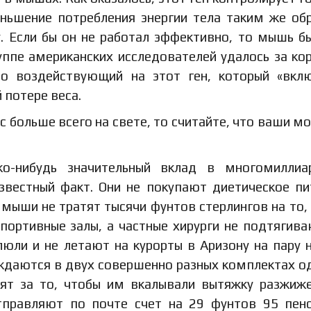
еньшение потребления энергии тела таким же об
. Если бы он не работал эффективно, то мышь б
уппе американских исследователей удалось за ко
но воздействующий на этот ген, который «вкл
 потере веса.
 больше всего на свете, то считайте, что ваши м
о-нибудь значительный вклад в многомиллиа
звестный факт. Они не покупают диетическое пи
 мыши не тратят тысячи фунтов стерлингов на то,
портивные залы, а частные хирурги не подтягив
юли и не летают на курорты в Аризону на пару 
нуждаются в двух совершенно разных комплектах 
тят за то, чтобы им вкалывали вытяжку разжиж
отправляют по почте счет на 29 фунтов 95 пен