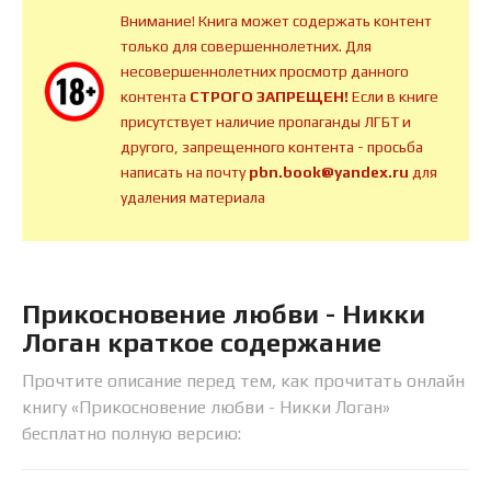
Внимание! Книга может содержать контент
только для совершеннолетних. Для
несовершеннолетних просмотр данного
контента
СТРОГО ЗАПРЕЩЕН!
Если в книге
присутствует наличие пропаганды ЛГБТ и
другого, запрещенного контента - просьба
написать на почту
pbn.book@yandex.ru
для
удаления материала
Прикосновение любви - Никки
Логан краткое содержание
Прочтите описание перед тем, как прочитать онлайн
книгу «Прикосновение любви - Никки Логан»
бесплатно полную версию: