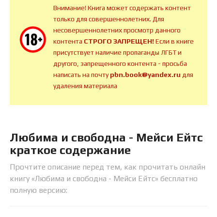
Внимание! Книга может содержать контент
только для совершеннолетних. Для
несовершеннолетних просмотр данного
контента
СТРОГО ЗАПРЕЩЕН!
Если в книге
присутствует наличие пропаганды ЛГБТ и
другого, запрещенного контента - просьба
написать на почту
pbn.book@yandex.ru
для
удаления материала
Любима и свободна - Мейси Ейтс
краткое содержание
Прочтите описание перед тем, как прочитать онлайн
книгу «Любима и свободна - Мейси Ейтс» бесплатно
полную версию: