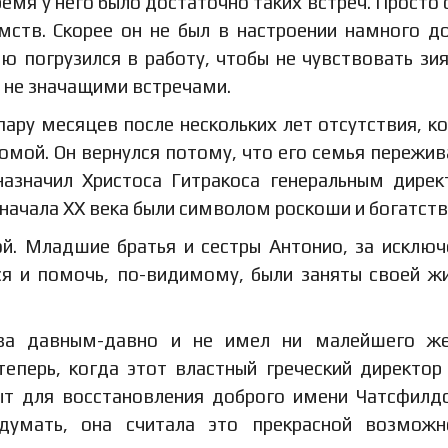
емя у него было достаточно таких встреч. Просто 
мств. Скорее он не был в настроении намного д
ью погрузился в работу, чтобы не чувствовать з
о не значащими встречами.
пару месяцев после нескольких лет отсутствия, к
мой. Он вернулся потому, что его семья пережив
назначил Христоса Гитракоса генеральным дире
 начала XX века были символом роскоши и богатств
й. Младшие братья и сестры Антонио, за исклю
ся и помочь, по-видимому, были заняты своей ж
тва давным-давно и не имел ни малейшего же
теперь, когда этот властный греческий директор
ыт для восстановления доброго имени Чатсфилд
думать, она считала это прекрасной возможн