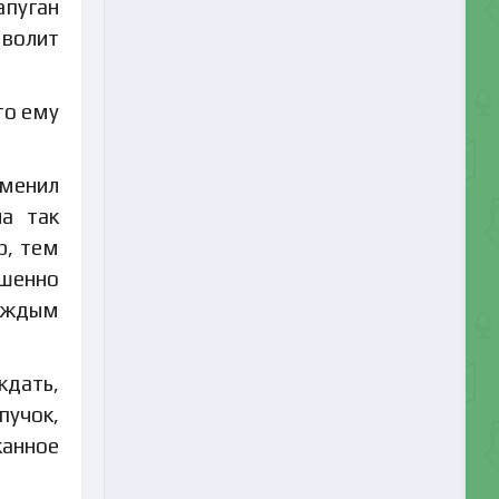
апуган
зволит
то ему
зменил
на так
р, тем
ршенно
каждым
ждать,
пучок,
жанное