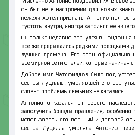
Мысленно Антонио поздравил их. В свое вр
он был не в настроении для новых знако
нежели хотел признать. Антонио полност
пустоты внутри, иногда заполняя ее ничег
Он только недавно вернулся в Лондон на 
все же прерывались редкими поездками до
лучшие времена. Его отец официально 
всемирной сети отелей, которые начиная с
Доброе имя Чатсфилдов было под угрозо
сестры Луциллы, умолявшей его вернуть
словно проблемы семьи их не касались.
Антонио отказался от своего наследс
заполучить бразды правления, особенно 
использовать его военный и деловой оп
сестра Луцилла умоляла Антонио пере