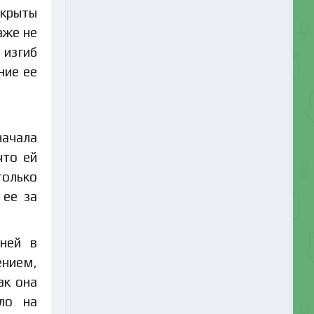
окрыты
аже не
 изгиб
ние ее
начала
что ей
только
 ее за
рней в
ением,
ак она
ло на