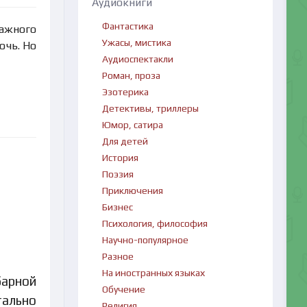
Аудиокниги
Фантастика
важного
Ужасы, мистика
очь. Но
Аудиоспектакли
Роман, проза
Эзотерика
Детективы, триллеры
Юмор, сатира
Для детей
История
Поэзия
Приключения
Бизнес
Психология, философия
Научно-популярное
Разное
На иностранных языках
барной
Обучение
ально
Религия