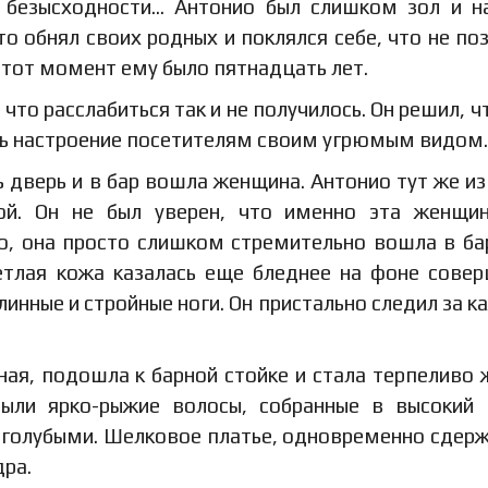
т безысходности… Антонио был слишком зол и н
сто обнял своих родных и поклялся себе, что не по
В тот момент ему было пятнадцать лет.
 что расслабиться так и не получилось. Он решил, ч
ить настроение посетителям своим угрюмым видом.
сь дверь и в бар вошла женщина. Антонио тут же и
ой. Он не был уверен, что именно эта женщи
о, она просто слишком стремительно вошла в ба
етлая кожа казалась еще бледнее на фоне сове
длинные и стройные ноги. Он пристально следил за 
ая, подошла к барной стойке и стала терпеливо 
были ярко-рыжие волосы, собранные в высокий 
 голубыми. Шелковое платье, одновременно сдер
дра.