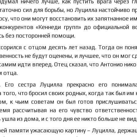
идумал ничего лучше, как пустить врага через г
статочно сил для борьбы, но Луцилла настойчиво п
осу, что они могут восстановить их запятнанное им
 конкурентов «Кеннеди групп» до официальной в
сь без посторонней помощи.
ссорился с отцом десять лет назад. Тогда он поня
венность не будут оценены, и лучшее, что он мог с
 самим идти вперед. Отец сказал, что Антонио нико
 отца.
. Его сестра Луцилла прекрасно его понимал
 того, что бросил своих родных, когда так был им 
м, к чьим советам он был готов прислушиватьс
емя рассчитывая на его чувство ответственнос
ушла из дома, и с того дня ее никто больше не вид
воей памяти ужасающую картину – Луцилла, держа