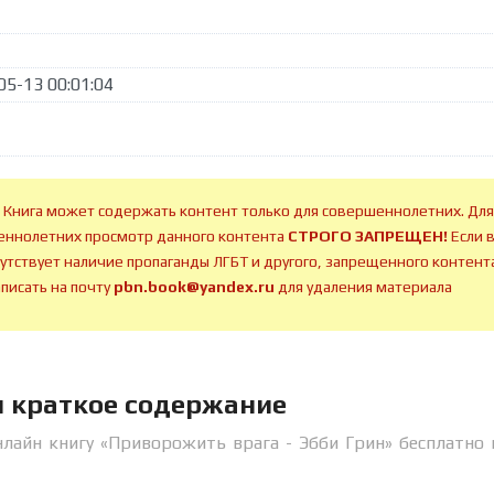
05-13 00:01:04
 Книга может содержать контент только для совершеннолетних. Для
ннолетних просмотр данного контента
СТРОГО ЗАПРЕЩЕН!
Если 
сутствует наличие пропаганды ЛГБТ и другого, запрещенного контента
аписать на почту
pbn.book@yandex.ru
для удаления материала
н краткое содержание
нлайн книгу «Приворожить врага - Эбби Грин» бесплатно