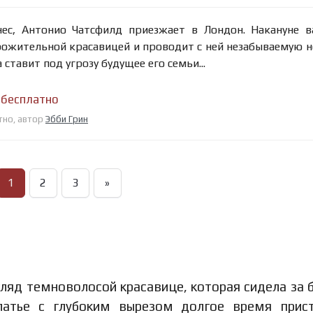
ес, Антонио Чатсфилд приезжает в Лондон. Накануне 
рожительной красавицей и проводит с ней незабываемую н
 ставит под угрозу будущее его семьи...
 бесплатно
тно, автор
Эбби Грин
1
2
3
»
ляд темноволосой красавице, которая сидела за 
атье с глубоким вырезом долгое время прист