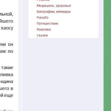
Медицина, здоровье
Биографии, мемуары
льной,
Ранобэ
ейшего
Путешествия
 хаосу
Классика
Сказки
ени он
ам: по
 такие
ыпивка
енщина
шего в
ей еще