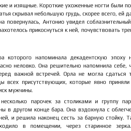
нкие и изящные. Короткие ухоженные ногти были п
тья скрывал небольшую грудь, скорее всего, ей д
на повернулась, Антонио увидел соблазнительный
захотелось прикоснуться к ней, почувствовать тре
ра которого напоминала декадентскую эпоху 
асно неловко. Она решительно напомнила себе, 
еред важной встречей. Орла не могла сдаться 
ды всех присутствующих, которые явно приняли
иск мужчины.
несколько парочек за столиками и группу па
ы в другом конце бара. Она вздохнула с облегч
ней, и решила наконец сесть за барную стойку. Т
сходило в помещении, через старинное зерка