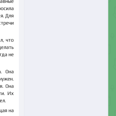
лавные
росила
я. Для
стречи
л, что
делать
гда не
а. Она
нужен.
я. Она
ти. Их
ел.
щая на