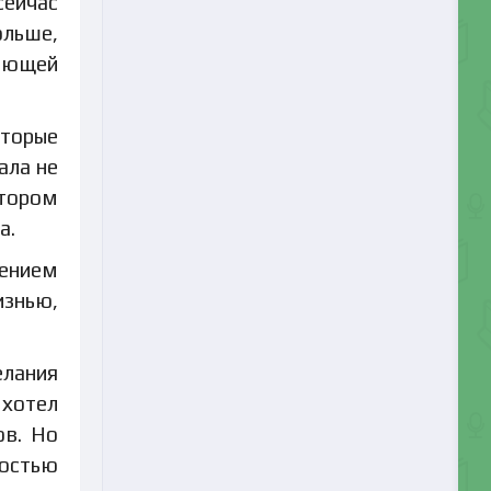
сейчас
ольше,
ияющей
оторые
ала не
ктором
а.
чением
изнью,
лания
 хотел
ов. Но
остью