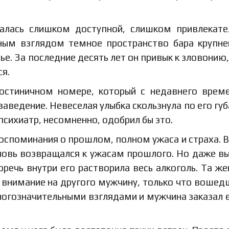
залась слишком доступной, слишком привлекате
нным взглядом темное пространство бара крупн
е. За последние десять лет он привык к зловонию,
ся.
гостиничном номере, который с недавнего врем
аведение. Невеселая улыбка скользнула по его губ
 психиатр, несомненно, одобрил бы это.
воспоминания о прошлом, полном ужаса и страха. В
новь возвращался к ужасам прошлого. Но даже в
оречь внутри его растворила весь алкоголь. Та ж
 внимание на другого мужчину, только что вошед
многозначительными взглядами и мужчина заказал 