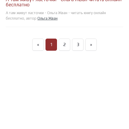
бесплатно
А там живут ласточки - Ольга Жван - читать книгу онлайн
бесплатно, автор
Ольга Жван
«
1
2
3
»