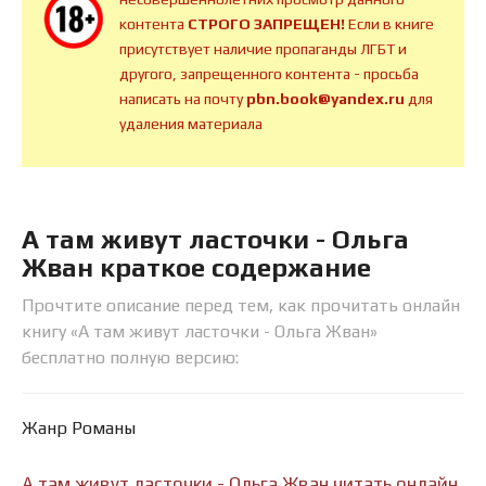
контента
СТРОГО ЗАПРЕЩЕН!
Если в книге
присутствует наличие пропаганды ЛГБТ и
другого, запрещенного контента - просьба
написать на почту
pbn.book@yandex.ru
для
удаления материала
А там живут ласточки - Ольга
Жван краткое содержание
Прочтите описание перед тем, как прочитать онлайн
книгу «А там живут ласточки - Ольга Жван»
бесплатно полную версию:
Жанр Романы
А там живут ласточки - Ольга Жван читать онлайн