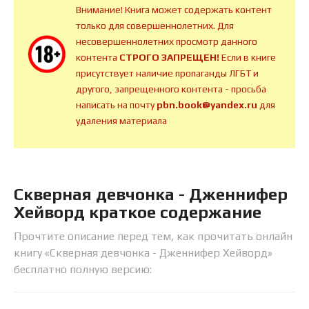
Внимание! Книга может содержать контент
только для совершеннолетних. Для
несовершеннолетних просмотр данного
контента
СТРОГО ЗАПРЕЩЕН!
Если в книге
присутствует наличие пропаганды ЛГБТ и
другого, запрещенного контента - просьба
написать на почту
pbn.book@yandex.ru
для
удаления материала
Скверная девчонка - Дженнифер
Хейворд краткое содержание
Прочтите описание перед тем, как прочитать онлайн
книгу «Скверная девчонка - Дженнифер Хейворд»
бесплатно полную версию: