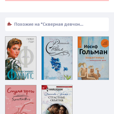
Похожие на "Скверная девчонка - Дженнифер Хейворд" книги читать бесплатно полные версии