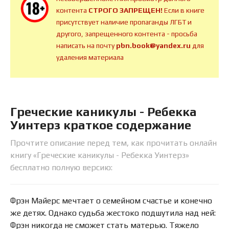
контента
СТРОГО ЗАПРЕЩЕН!
Если в книге
присутствует наличие пропаганды ЛГБТ и
другого, запрещенного контента - просьба
написать на почту
pbn.book@yandex.ru
для
удаления материала
Греческие каникулы - Ребекка
Уинтерз краткое содержание
Прочтите описание перед тем, как прочитать онлайн
книгу «Греческие каникулы - Ребекка Уинтерз»
бесплатно полную версию:
Фрэн Майерс мечтает о семейном счастье и конечно
же детях. Однако судьба жестоко подшутила над ней:
Фрэн никогда не сможет стать матерью. Тяжело