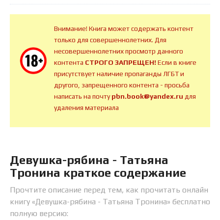
Внимание! Книга может содержать контент
только для совершеннолетних. Для
несовершеннолетних просмотр данного
контента
СТРОГО ЗАПРЕЩЕН!
Если в книге
присутствует наличие пропаганды ЛГБТ и
другого, запрещенного контента - просьба
написать на почту
pbn.book@yandex.ru
для
удаления материала
Девушка-рябина - Татьяна
Тронина краткое содержание
Прочтите описание перед тем, как прочитать онлайн
книгу «Девушка-рябина - Татьяна Тронина» бесплатно
полную версию: