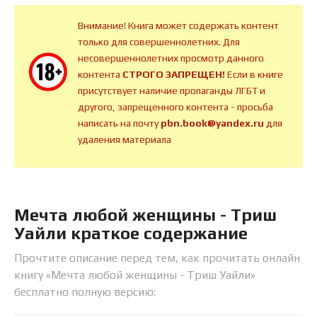
Внимание! Книга может содержать контент
только для совершеннолетних. Для
несовершеннолетних просмотр данного
контента
СТРОГО ЗАПРЕЩЕН!
Если в книге
присутствует наличие пропаганды ЛГБТ и
другого, запрещенного контента - просьба
написать на почту
pbn.book@yandex.ru
для
удаления материала
Мечта любой женщины - Триш
Уайли краткое содержание
Прочтите описание перед тем, как прочитать онлайн
книгу «Мечта любой женщины - Триш Уайли»
бесплатно полную версию: