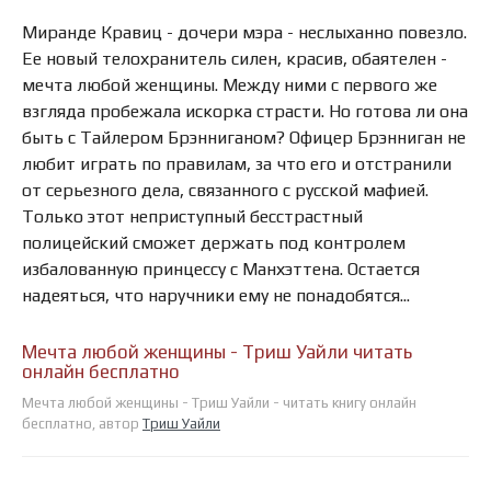
Миранде Кравиц - дочери мэра - неслыханно повезло.
Ее новый телохранитель силен, красив, обаятелен -
мечта любой женщины. Между ними с первого же
взгляда пробежала искорка страсти. Но готова ли она
быть с Тайлером Брэнниганом? Офицер Брэнниган не
любит играть по правилам, за что его и отстранили
от серьезного дела, связанного с русской мафией.
Только этот неприступный бесстрастный
полицейский сможет держать под контролем
избалованную принцессу с Манхэттена. Остается
надеяться, что наручники ему не понадобятся...
Мечта любой женщины - Триш Уайли читать
онлайн бесплатно
Мечта любой женщины - Триш Уайли - читать книгу онлайн
бесплатно, автор
Триш Уайли