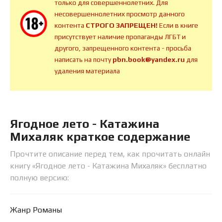
только для совершеннолетних. Для
несовершеннолетних просмотр данного
контента
СТРОГО ЗАПРЕЩЕН!
Если в книге
присутствует наличие пропаганды ЛГБТ и
другого, запрещенного контента - просьба
написать на почту
pbn.book@yandex.ru
для
удаления материала
Ягодное лето - Катажина
Михаляк краткое содержание
Прочтите описание перед тем, как прочитать онлайн
книгу «Ягодное лето - Катажина Михаляк» бесплатно
полную версию:
Жанр Романы