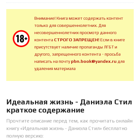
Внимание! Книга может содержать контент
только для совершеннолетних. Для
несовершеннолетних просмотр данного
контента
СТРОГО ЗАПРЕЩЕН!
Если в книге
присутствует наличие пропаганды ЛГБТ и
другого, запрещенного контента - просьба
написать на почту
pbn.book@yandex.ru
для
удаления материала
Идеальная жизнь - Даниэла Стил
краткое содержание
Прочтите описание перед тем, как прочитать онлайн
книгу «Идеальная жизнь - Даниэла Стил» бесплатно
полную версию: