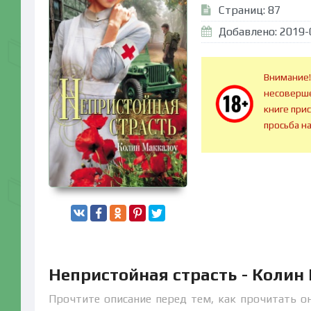
Страниц: 87
Добавлено: 2019-
Внимание!
несоверше
книге при
просьба н
Непристойная страсть - Колин
Прочтите описание перед тем, как прочитать он