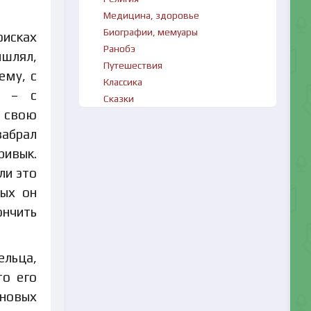
Медицина, здоровье
Биографии, мемуары
оисках
Ранобэ
ышлял,
Путешествия
ему, с
Классика
, – с
Сказки
л свою
забрал
ривык.
ли это
рых он
ончить
ельца,
то его
 новых