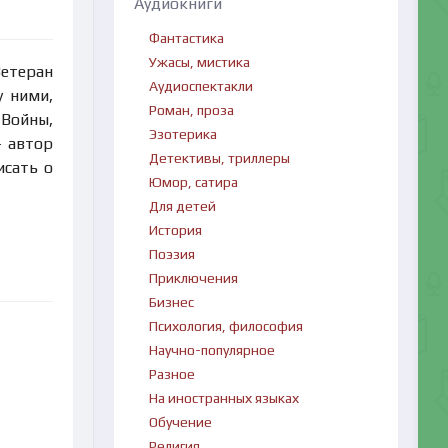
Аудиокниги
Фантастика
Ужасы, мистика
Ветеран
Аудиоспектакли
у ними,
Роман, проза
 Войны,
Эзотерика
- автор
Детективы, триллеры
исать о
Юмор, сатира
Для детей
История
Поэзия
Приключения
Бизнес
Психология, философия
Научно-популярное
Разное
На иностранных языках
Обучение
Религия