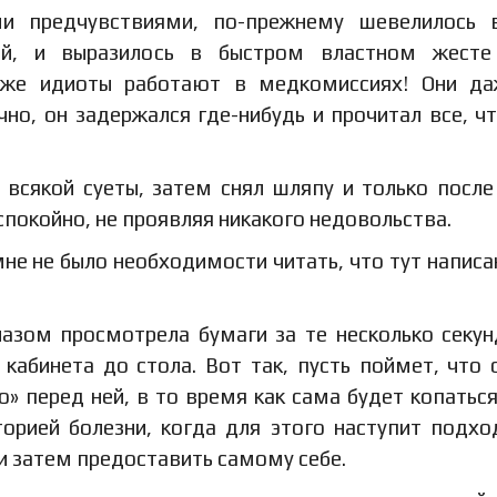
и предчувствиями, по-прежнему шевелилось в
ой, и выразилось в быстром властном жесте 
 же идиоты работают в медкомиссиях! Они да
чно, он задержался где-нибудь и прочитал все, ч
 всякой суеты, затем снял шляпу и только после
спокойно, не проявляя никакого недовольства.
мне не было необходимости читать, что тут написан
азом просмотрела бумаги за те несколько секун
кабинета до стола. Вот так, пусть поймет, что 
о» перед ней, в то время как сама будет копаться
торией болезни, когда для этого наступит подх
 и затем предоставить самому себе.