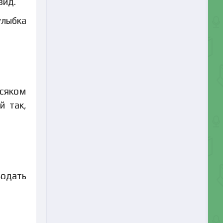
вид.
улыбка
всяком
й так,
людать