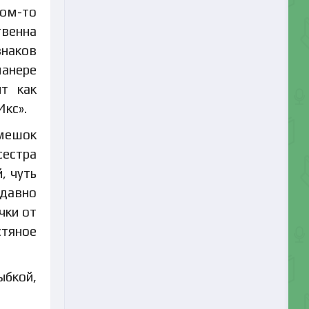
ком-то
твенна
знаков
манере
ит как
Икс».
щмешок
сестра
, чуть
давно
чки от
стяное
ыбкой,