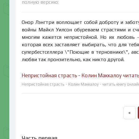
полную версию:
Онор Лэнгтри воплощает собой доброту и заботу
войны Майкл Уилсон обуреваем страстями и счи
многим кажется непристойной. Но их любовь -
которая всех заставляет выбирать, что для тебя
супербестселлера \"Поющие в терновнике\", ав
любви так пронзительно, как никто другой.
Непристойная страсть - Колин Маккалоу читат
Непристойная страсть - Колин Маккалоу - читать книгу онлай
«
Часть первая