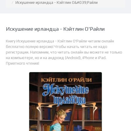
Искушение ирландца - Кэйтлин О&#039;Райли
Искушение ирландца - Кэйтлин О'Райли
Книгу Искушение ирландца - Кэйтлин О'Райли читаем онлайн
бесплатно полную версию! Чтобы начать читать не надо
регистрации. Напомним, что читать онлайн вы можете не только
на компьютере, но и на андроид (Android), iPhone и iPad.
Приятного чтения!