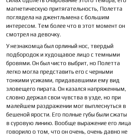
силах одолеть очарование этого тембра, его
магнетическую притягательность, Полетта
поглядела на джентльмена с большим
интересом. Тем более что в этот момент он
смотрел на девочку.
У незнакомца был орлиный нос, твердый
подбородок и худощавое лицо с темными
бровями. Он был чисто выбрит, но Полетта
легко могла представить его с черными
тонкими усиками, придававшими ему вид
зловещего пирата. Он казался напряженным,
словно держал свои чувства в узде, но при
малейшем раздражении мог выплеснуться в
бешеной ярости. Его полные губы были сжаты
в суровую линию. Вообще выражение его лица
говорило о том, что он очень, очень давно не