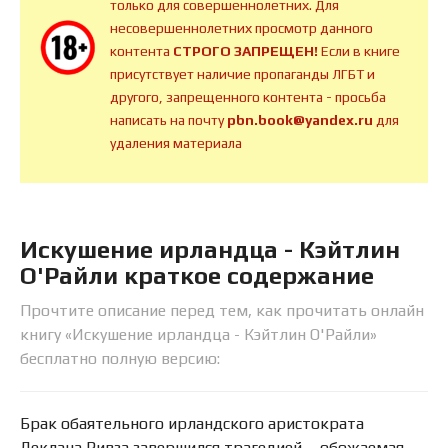
только для совершеннолетних. Для
несовершеннолетних просмотр данного
контента
СТРОГО ЗАПРЕЩЕН!
Если в книге
присутствует наличие пропаганды ЛГБТ и
другого, запрещенного контента - просьба
написать на почту
pbn.book@yandex.ru
для
удаления материала
Искушение ирландца - Кэйтлин
О'Райли краткое содержание
Прочтите описание перед тем, как прочитать онлайн
книгу «Искушение ирландца - Кэйтлин О'Райли»
бесплатно полную версию:
Брак обаятельного ирландского аристократа
Деклана Ривза завершился трагедией, - обожаемая