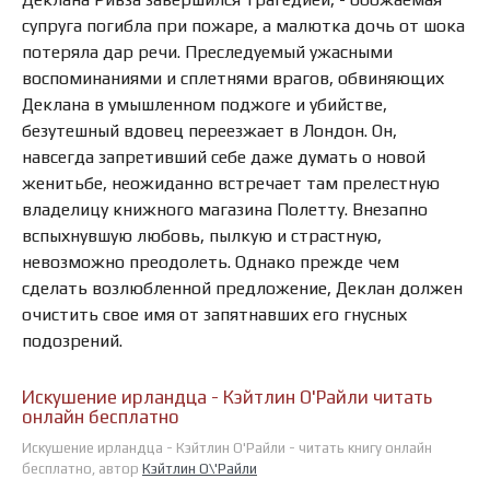
супруга погибла при пожаре, а малютка дочь от шока
потеряла дар речи. Преследуемый ужасными
воспоминаниями и сплетнями врагов, обвиняющих
Деклана в умышленном поджоге и убийстве,
безутешный вдовец переезжает в Лондон. Он,
навсегда запретивший себе даже думать о новой
женитьбе, неожиданно встречает там прелестную
владелицу книжного магазина Полетту. Внезапно
вспыхнувшую любовь, пылкую и страстную,
невозможно преодолеть. Однако прежде чем
сделать возлюбленной предложение, Деклан должен
очистить свое имя от запятнавших его гнусных
подозрений.
Искушение ирландца - Кэйтлин О'Райли читать
онлайн бесплатно
Искушение ирландца - Кэйтлин О'Райли - читать книгу онлайн
бесплатно, автор
Кэйтлин О\'Райли