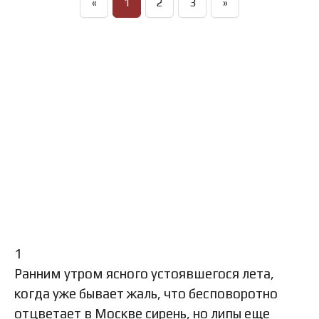
«
1
2
3
»
1
Ранним утром ясного устоявшегося лета,
когда уже бывает жаль, что бесповоротно
отцветает в Москве сирень, но липы еще