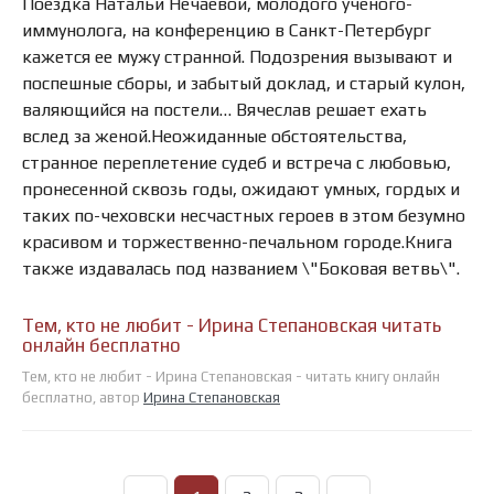
Поездка Натальи Нечаевой, молодого ученого-
иммунолога, на конференцию в Санкт-Петербург
кажется ее мужу странной. Подозрения вызывают и
поспешные сборы, и забытый доклад, и старый кулон,
валяющийся на постели… Вячеслав решает ехать
вслед за женой.Неожиданные обстоятельства,
странное переплетение судеб и встреча с любовью,
пронесенной сквозь годы, ожидают умных, гордых и
таких по-чеховски несчастных героев в этом безумно
красивом и торжественно-печальном городе.Книга
также издавалась под названием \"Боковая ветвь\".
Тем, кто не любит - Ирина Степановская читать
онлайн бесплатно
Тем, кто не любит - Ирина Степановская - читать книгу онлайн
бесплатно, автор
Ирина Степановская