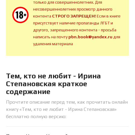
только для совершеннолетних. Для
несовершеннолетних просмотр данного
контента
СТРОГО ЗАПРЕЩЕН!
Если в книге
присутствует наличие пропаганды ЛГБТ и
другого, запрещенного контента - просьба
написать на почту
pbn.book@yandex.ru
для
удаления материала
Тем, кто не любит - Ирина
Степановская краткое
содержание
Прочтите описание перед тем, как прочитать онлайн
книгу «Тем, кто не любит - Ирина Степановская»
бесплатно полную версию: