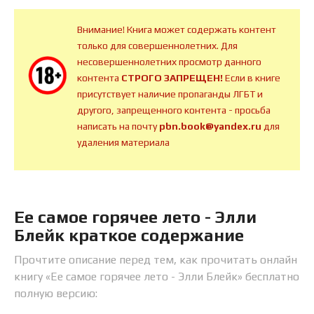
Внимание! Книга может содержать контент
только для совершеннолетних. Для
несовершеннолетних просмотр данного
контента
СТРОГО ЗАПРЕЩЕН!
Если в книге
присутствует наличие пропаганды ЛГБТ и
другого, запрещенного контента - просьба
написать на почту
pbn.book@yandex.ru
для
удаления материала
Ее самое горячее лето - Элли
Блейк краткое содержание
Прочтите описание перед тем, как прочитать онлайн
книгу «Ее самое горячее лето - Элли Блейк» бесплатно
полную версию: