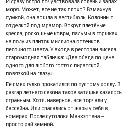
И сразу остро почувствовала соленый запах
моря. Может, все не так плохо? Взмахнув
сумкой, она вошла в вестибюль. Колонны с
отделкой под мрамор. Вокруг плетёные
кресла, роскошные ковры, пальмы в горшках
на полу из плиток миллиона оттенков
песочного цвета. У входа в ресторан висела
старомодная табличка: «Два обеда по цене
одного для любого гостя с пиратской
повязкой на глазу».
Ее смех гулко прокатился по пустому холлу. В
разгар летнего сезона такое затишье казалось
странным. Хотя, наверное, все торчали у
бассейна. Или спасались от жары у себя в
номерах. После сутолоки Манхэттена –
просто рай земной.