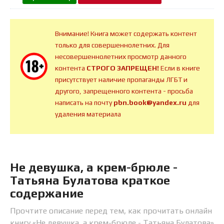
Внимание! Книга может содержать контент
только для совершеннолетних. Для
несовершеннолетних просмотр данного
контента
СТРОГО ЗАПРЕЩЕН!
Если в книге
присутствует наличие пропаганды ЛГБТ и
другого, запрещенного контента - просьба
написать на почту
pbn.book@yandex.ru
для
удаления материала
Не девушка, а крем-брюле -
Татьяна Булатова краткое
содержание
Прочтите описание перед тем, как прочитать онлайн
книгу «Не девушка, а крем-брюле - Татьяна Булатова»