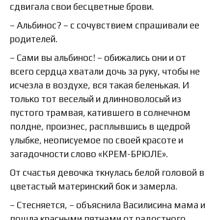
сдвигала свои бесцветные брови.
– Альбинос? – с сочувствием спрашивали ее
родителей.
– Сами вы альбинос! – обижались они и от
всего сердца хватали дочь за руку, чтобы не
исчезла в воздухе, вся такая беленькая. И
только тот веселый и длинноволосый из
пустого трамвая, катившего в солнечном
полдне, произнес, расплывшись в щедрой
улыбке, неописуемое по своей красоте и
загадочности слово «КРЕМ-БРЮЛЕ».
От счастья девочка ткнулась белой головой в
цветастый материнский бок и замерла.
– Стесняется, – объяснила Василисина мама и
пошла красными пятнами от радостного