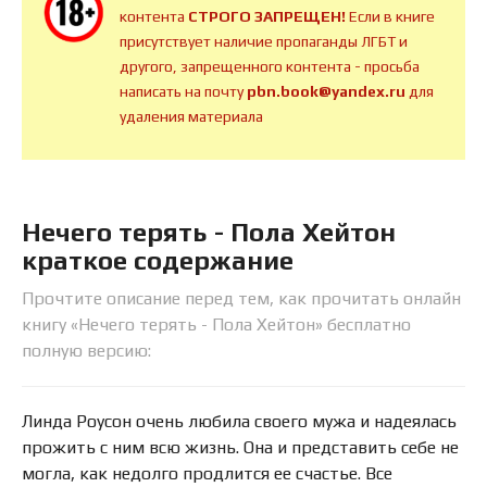
контента
СТРОГО ЗАПРЕЩЕН!
Если в книге
присутствует наличие пропаганды ЛГБТ и
другого, запрещенного контента - просьба
написать на почту
pbn.book@yandex.ru
для
удаления материала
Нечего терять - Пола Хейтон
краткое содержание
Прочтите описание перед тем, как прочитать онлайн
книгу «Нечего терять - Пола Хейтон» бесплатно
полную версию:
Линда Роусон очень любила своего мужа и надеялась
прожить с ним всю жизнь. Она и представить себе не
могла, как недолго продлится ее счастье. Все