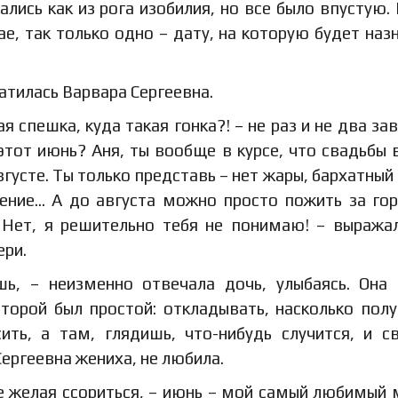
лись как из рога изобилия, но все было впустую. 
е, так только одно – дату, на которую будет наз
хватилась Варвара Сергеевна.
я спешка, куда такая гонка?! – не раз и не два за
этот июнь? Аня, ты вообще в курсе, что свадьбы 
вгусте. Ты только представь – нет жары, бархатный 
рение… А до августа можно просто пожить за го
… Нет, я решительно тебя не понимаю! – выража
ери.
ь, – неизменно отвечала дочь, улыбаясь. Она
оторой был простой: откладывать, насколько полу
ить, а там, глядишь, что-нибудь случится, и с
ергеевна жениха, не любила.
не желая ссориться, – июнь – мой самый любимый 