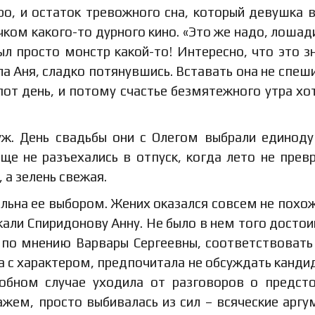
ро, и остаток тревожного сна, который девушка 
чком какого-то дурного кино. «Это же надо, лошад
ыл просто монстр какой-то! Интересно, что это з
а Аня, сладко потянувшись. Вставать она не спеши
пот день, и потому счастье безмятежного утра хо
уж. День свадьбы они с Олегом выбрали единод
ще не разъехались в отпуск, когда лето не прев
 а зелень свежая.
ольна ее выбором. Жених оказался совсем не похо
али Спиридонову Анну. Не было в нем того достои
, по мнению Варвары Сергеевны, соответствовать
 с характером, предпочитала не обсуждать канди
обном случае уходила от разговоров о предс
жем, просто выбивалась из сил – всяческие аргу