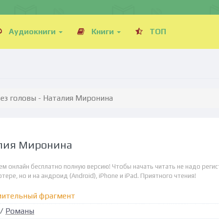
Аудиокниги
Книги
ТОП
без головы - Наталия Миронина
алия Миронина
ем онлайн бесплатно полную версию! Чтобы начать читать не надо регис
ре, но и на андроид (Android), iPhone и iPad. Приятного чтения!
мительный фрагмент
/
Романы