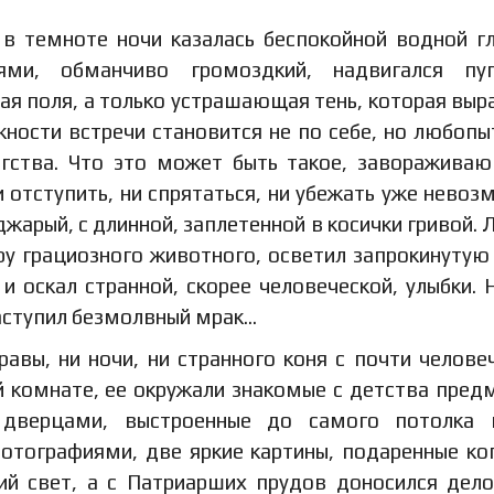
 в темноте ночи казалась беспокойной водной г
ями, обманчиво громоздкий, надвигался пу
рая поля, а только устрашающая тень, которая выр
ежности встречи становится не по себе, но любопы
егства. Что это может быть такое, заворажива
и отступить, ни спрятаться, ни убежать уже невоз
оджарый, с длинной, заплетенной в косички гривой. 
ру грациозного животного, осветил запрокинутую
и оскал странной, скорее человеческой, улыбки. 
наступил безмолвный мрак…
равы, ни ночи, ни странного коня с почти челове
й комнате, ее окружали знакомые с детства пред
дверцами, выстроенные до самого потолка п
отографиями, две яркие картины, подаренные ко
ний свет, а с Патриарших прудов доносился дел