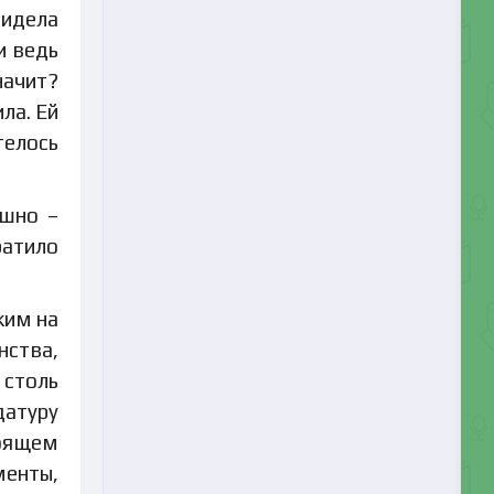
видела
и ведь
начит?
ла. Ей
телось
ушно –
ратило
жим на
нства,
 столь
датуру
тоящем
менты,