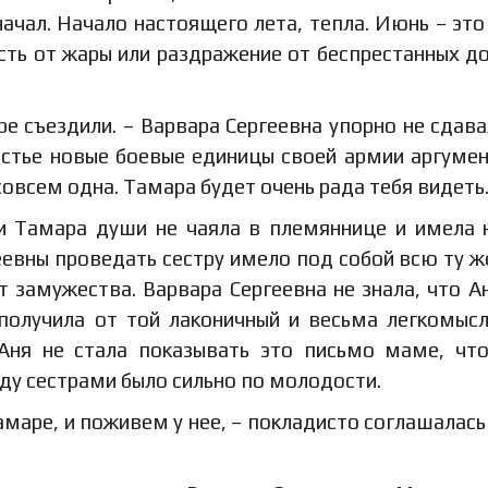
ачал. Начало настоящего лета, тепла. Июнь – это
ость от жары или раздражение от беспрестанных д
ре съездили. – Варвара Сергеевна упорно не сдава
астье новые боевые единицы своей армии аргумен
совсем одна. Тамара будет очень рада тебя видеть
ри Тамара души не чаяла в племяннице и имела 
евны проведать сестру имело под собой всю ту ж
т замужества. Варвара Сергеевна не знала, что А
 получила от той лаконичный и весьма легкомыс
 Аня не стала показывать это письмо маме, чт
ду сестрами было сильно по молодости.
амаре, и поживем у нее, – покладисто соглашалась 