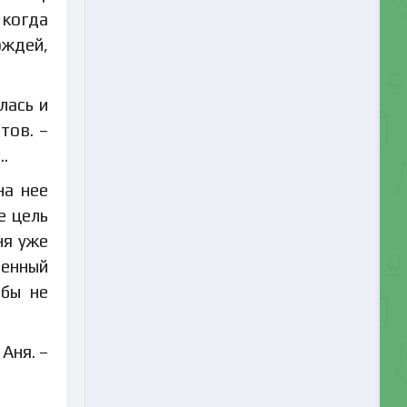
 когда
ождей,
лась и
тов. –
…
на нее
е цель
ня уже
ленный
обы не
Аня. –