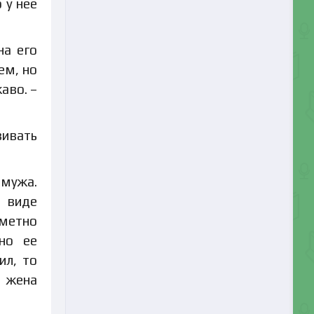
 у нее
на его
ем, но
аво. –
вивать
 мужа.
в виде
аметно
но ее
ил, то
я жена