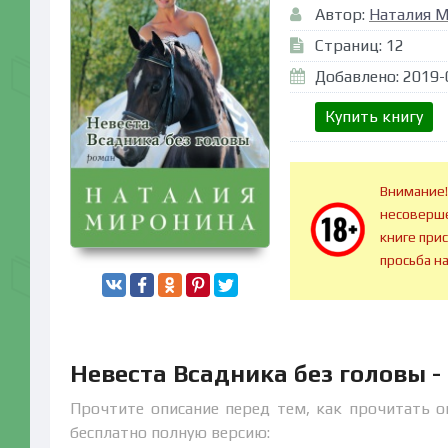
Автор:
Наталия 
Страниц: 12
Добавлено: 2019-
Купить книгу
Внимание!
несоверше
книге при
просьба н
Невеста Всадника без головы 
Прочтите описание перед тем, как прочитать о
бесплатно полную версию: