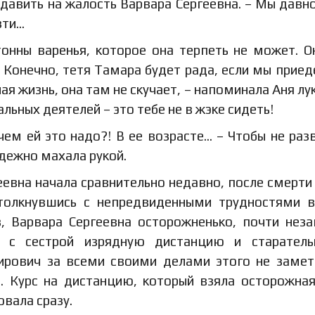
 давить на жалость Варвара Сергеевна. – Мы давно
зти…
онны варенья, которое она терпеть не может. О
. Конечно, тетя Тамара будет рада, если мы приед
я жизнь, она там не скучает, – напоминала Аня лук
ьных деятелей – это тебе не в жэке сидеть!
чем ей это надо?! В ее возрасте… – Чтобы не раз
адежно махала рукой.
еевна начала сравнительно недавно, после смерти
столкнувшись с непредвиденными трудностями 
, Варвара Сергеевна осторожненько, почти нез
 с сестрой изрядную дистанцию и старатель
ирович за всеми своими делами этого не замет
. Курс на дистанцию, который взяла осторожна
вала сразу.