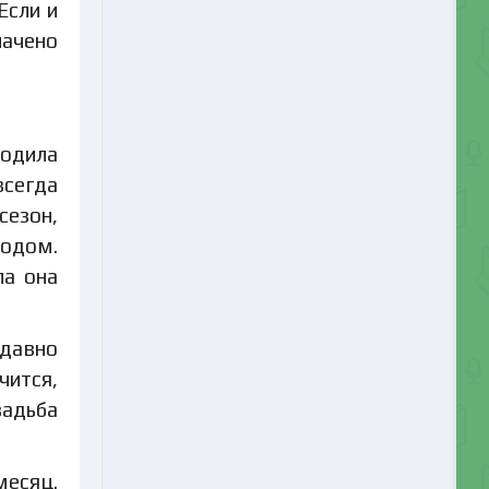
Если и
начено
водила
всегда
сезон,
родом.
ла она
 давно
чится,
вадьба
месяц.