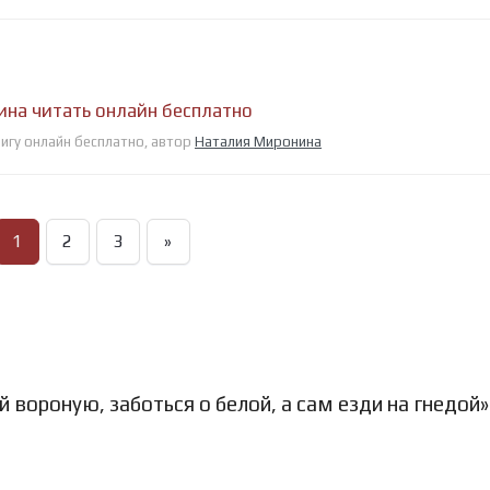
ина читать онлайн бесплатно
нигу онлайн бесплатно, автор
Наталия Миронина
1
2
3
»
вороную, заботься о белой, а сам езди на гнедой»