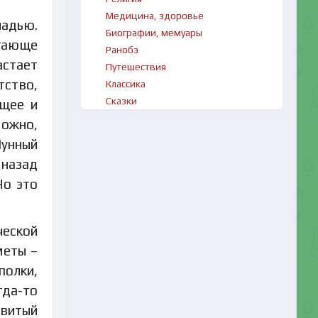
Медицина, здоровье
ладью.
Биографии, мемуары
гающе
Ранобэ
астает
Путешествия
тство,
Классика
Сказки
ющее и
можно,
Лунный
 назад
Но это
ческой
меты –
олки,
гда-то
овитый