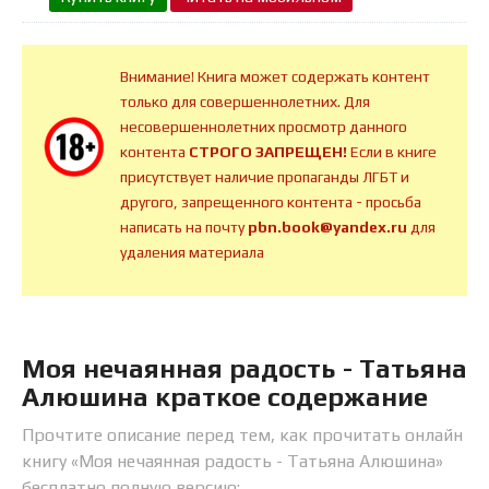
Внимание! Книга может содержать контент
только для совершеннолетних. Для
несовершеннолетних просмотр данного
контента
СТРОГО ЗАПРЕЩЕН!
Если в книге
присутствует наличие пропаганды ЛГБТ и
другого, запрещенного контента - просьба
написать на почту
pbn.book@yandex.ru
для
удаления материала
Моя нечаянная радость - Татьяна
Алюшина краткое содержание
Прочтите описание перед тем, как прочитать онлайн
книгу «Моя нечаянная радость - Татьяна Алюшина»
бесплатно полную версию: