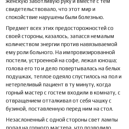
женскую заботливую руку и вместе с тем
свидетельствовало, что этот мир и
спокойствие нарушены были болезнью.
Предмет всех этих предосторожностей со
своей стороны, казалось, запасся немалым
количеством энергии против навязываемой
ему роли больного. На импровизированной
постели, устроенной на софе, лежал юноша;
голова его то и дело повертывалась на белых
подушках, теплое одеяло спустилось на пол и
нетерпеливый пациент в ту минуту, когда
горный мастер с гостем входили в комнату, с
отвращением отталкивал от себя чашку с
бузиной, поставленную перед ним на стол.
Незаслоненный с одной стороны свет лампы
попал на горного мастера, что позволило