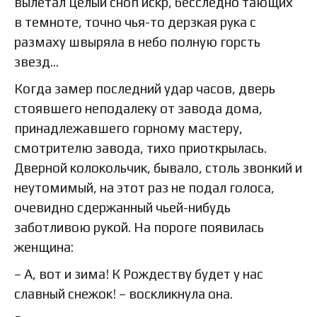
вылетал целый сноп искр, бесследно тающих
в темноте, точно чья-то дерзкая рука с
размаху швыряла в небо полную горсть
звезд…
Когда замер последний удар часов, дверь
стоявшего неподалеку от завода дома,
принадлежавшего горному мастеру,
смотрителю завода, тихо приоткрылась.
Дверной колокольчик, бывало, столь звонкий и
неутомимый, на этот раз не подал голоса,
очевидно сдержанный чьей-нибудь
заботливою рукой. На пороге появилась
женщина:
– А, вот и зима! К Рождеству будет у нас
славный снежок! – воскликнула она.