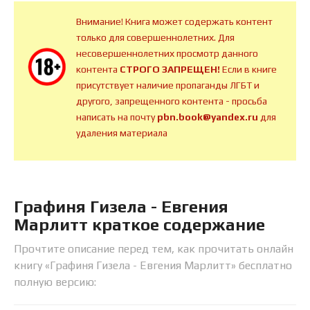
Внимание! Книга может содержать контент
только для совершеннолетних. Для
несовершеннолетних просмотр данного
контента
СТРОГО ЗАПРЕЩЕН!
Если в книге
присутствует наличие пропаганды ЛГБТ и
другого, запрещенного контента - просьба
написать на почту
pbn.book@yandex.ru
для
удаления материала
Графиня Гизела - Евгения
Марлитт краткое содержание
Прочтите описание перед тем, как прочитать онлайн
книгу «Графиня Гизела - Евгения Марлитт» бесплатно
полную версию: