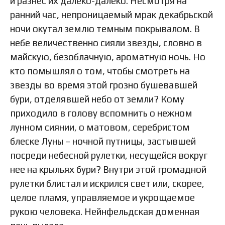
и разнес их далеко-далеко. Несмотря на
ранний час, непроницаемый мрак декабрьской
ночи окутал землю темным покрывалом. В
небе величественно сияли звезды, словно в
майскую, безоблачную, ароматную ночь. Но
кто помышлял о том, чтобы смотреть на
звезды во время этой грозно бушевавшей
бури, отделявшей небо от земли? Кому
приходило в голову вспомнить о нежном
лунном сиянии, о матовом, серебристом
блеске Луны – ночной путницы, застывшей
посреди небесной рулетки, несущейся вокруг
нее на крыльях бури? Внутри этой громадной
рулетки блистал и искрился свет или, скорее,
целое пламя, управляемое и укрощаемое
рукою человека. Нейнфельдская доменная