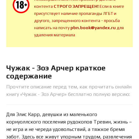
контента
СТРОГО ЗАПРЕЩЕН!
Если в книге
присутствует наличие пропаганды ЛГБТ и
другого, запрещенного контента - просьба
написать на почту
pbn.book@yandex.ru
для
удаления материала
Чужак - Зоэ Арчер краткое
содержание
Прочтите описание перед тем, как прочитать онлайн
книгу «Чужак - Зоэ Арчер» бесплатно полную версию:
Для Элис Карр, девушки из маленького
корнуоллского поселения рудокопов Тревин, жизнь –
не игра и не череда удовольствий, а тяжкое бремя
забот. Здесь все живут упорным трудом, развлечения