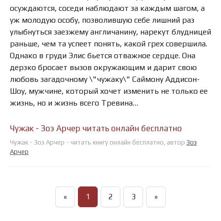
осуждаются, соседи наблюдают за каждым шагом, а
уж молодую особу, позволившую себе лишний раз
улыбнуться заезжему англичанину, нарекут блудницей
раньше, чем та успеет понять, какой грех совершила.
Однако в груди Элис бьется отважное сердце. Она
дерзко бросает вызов окружающим и дарит свою
любовь загадочному \"чужаку\" Саймону Аддисон-
Шоу, мужчине, который хочет изменить не только ее
жизнь, но и жизнь всего Тревина…
Чужак - Зоэ Арчер читать онлайн бесплатно
Чужак - Зоэ Арчер - читать книгу онлайн бесплатно, автор
Зоэ
Арчер
«
1
2
3
»