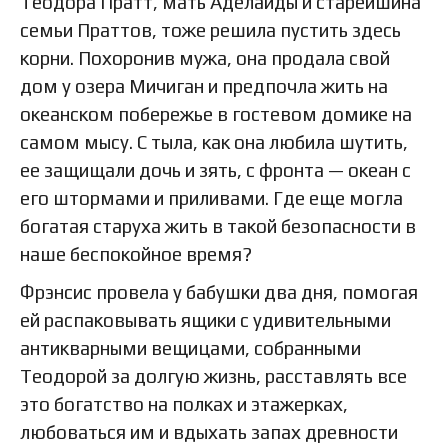
Теодора Пратт, мать Аделаиды и старейшина
семьи Праттов, тоже решила пустить здесь
корни. Похоронив мужа, она продала свой
дом у озера Мичиган и предпочла жить на
океанском побережье в гостевом домике на
самом мысу. С тыла, как она любила шутить,
ее защищали дочь и зять, с фронта — океан с
его штормами и приливами. Где еще могла
богатая старуха жить в такой безопасности в
наше беспокойное время?
Фрэнсис провела у бабушки два дня, помогая
ей распаковывать ящики с удивительными
антикварными вещицами, собранными
Теодорой за долгую жизнь, расставлять все
это богатство на полках и этажерках,
любоваться им и вдыхать запах древности