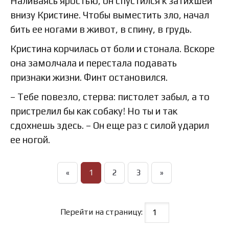
Наливаясь яростью, он спустился к затихшей
внизу Кристине. Чтобы выместить зло, начал
бить ее ногами в живот, в спину, в грудь.
Кристина корчилась от боли и стонала. Вскоре
она замолчала и перестала подавать
признаки жизни. Финт остановился.
– Тебе повезло, стерва: пистолет забыл, а то
пристрелил бы как собаку! Но ты и так
сдохнешь здесь. – Он еще раз с силой ударил
ее ногой.
«
1
2
3
»
Перейти на страницу: