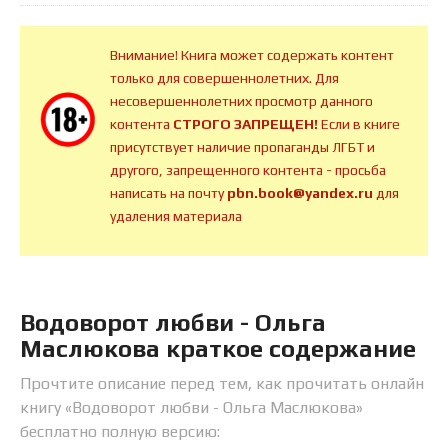
Внимание! Книга может содержать контент
только для совершеннолетних. Для
несовершеннолетних просмотр данного
контента
СТРОГО ЗАПРЕЩЕН!
Если в книге
присутствует наличие пропаганды ЛГБТ и
другого, запрещенного контента - просьба
написать на почту
pbn.book@yandex.ru
для
удаления материала
Водоворот любви - Ольга
Маслюкова краткое содержание
Прочтите описание перед тем, как прочитать онлайн
книгу «Водоворот любви - Ольга Маслюкова»
бесплатно полную версию: