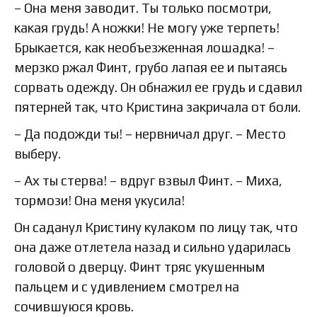
– Она меня заводит. Ты только посмотри,
какая грудь! А ножки! Не могу уже терпеть!
Брыкается, как необъезженная лошадка! –
мерзко ржал Финт, грубо лапая ее и пытаясь
сорвать одежду. Он обнажил ее грудь и сдавил
пятерней так, что Кристина закричала от боли.
– Да подожди ты! – нервничал друг. – Место
выберу.
– Ах ты стерва! – вдруг взвыл Финт. – Миха,
тормози! Она меня укусила!
Он саданул Кристину кулаком по лицу так, что
она даже отлетела назад и сильно ударилась
головой о дверцу. Финт тряс укушенным
пальцем и с удивлением смотрел на
сочившуюся кровь.