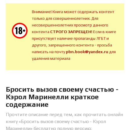
Внимание! Книга может содержать контент
только для совершеннолетних. Для
несовершеннолетних просмотр данного
контента
СТРОГО ЗАПРЕЩЕН!
Если в книге
присутствует наличие пропаганды ЛГБТ и
другого, запрещенного контента - просьба
написать на почту
pbn.book@yandex.ru
для
удаления материала
Бросить вызов своему счастью -
Кэрол Маринелли краткое
содержание
Прочтите описание перед тем, как прочитать онлайн
книгу «Бросить вызов своему счастью - Кэрол
Маринелли» бесплатно полную версию: