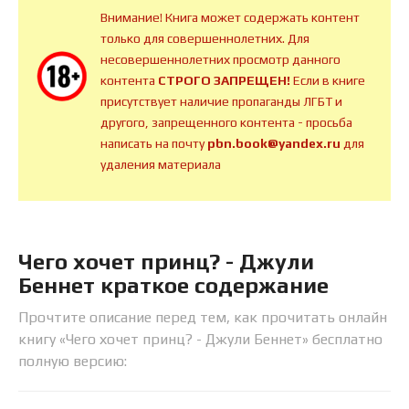
Внимание! Книга может содержать контент
только для совершеннолетних. Для
несовершеннолетних просмотр данного
контента
СТРОГО ЗАПРЕЩЕН!
Если в книге
присутствует наличие пропаганды ЛГБТ и
другого, запрещенного контента - просьба
написать на почту
pbn.book@yandex.ru
для
удаления материала
Чего хочет принц? - Джули
Беннет краткое содержание
Прочтите описание перед тем, как прочитать онлайн
книгу «Чего хочет принц? - Джули Беннет» бесплатно
полную версию: