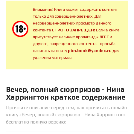
Внимание! Книга может содержать контент
только для совершеннолетних. Для
несовершеннолетних просмотр данного
контента
СТРОГО ЗАПРЕЩЕН!
Если в книге
присутствует наличие пропаганды ЛГБТ и
другого, запрещенного контента - просьба
написать на почту
pbn.book@yandex.ru
для
удаления материала
Вечер, полный сюрпризов - Нина
Харрингтон краткое содержание
Прочтите описание перед тем, как прочитать онлайн
книгу «Вечер, полный сюрпризов - Нина Харрингтон»
бесплатно полную версию: