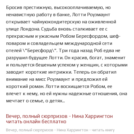
Бросив престижную, высокооплачиваемую, но
ненавистную работу в банке, Лотти Роузмаунт
открывает чайную­кондитерскую на оживленной
улице Лондона. Судьба вновь сталкивает ее с
прекрасным и ужасным Робом Бересфордом, шеф­
поваром и совладельцем международной сети
отелей \"Бересфорд\". Три года назад Роб едва не
разрушил будущее Лотти. Он красив, богат, знаменит
и пользуется бешеным успехом у женщин, с которыми
заводит короткие интрижки. Теперь он обратил
внимание на мисс Роузмаунт и предложил ей
короткий роман. Лотти восхищается Робом, ее
влечет к нему, но ей нужны надежные отношения, она
мечтает о семье, о детях...
Вечер, полный сюрпризов - Нина Харрингтон
читать онлайн бесплатно
Вечер, полный сюрпризов - Нина Харрингтон - читать книгу