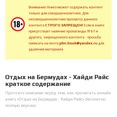
Внимание! Книга может содержать контент
только для совершеннолетних. Для
несовершеннолетних просмотр данного
контента
СТРОГО ЗАПРЕЩЕН!
Если в книге
присутствует наличие пропаганды ЛГБТ и
другого, запрещенного контента - просьба
написать на почту
pbn.book@yandex.ru
для
удаления материала
Отдых на Бермудах - Хайди Райс
краткое содержание
Прочтите описание перед тем, как прочитать онлайн
книгу «Отдых на Бермудах - Хайди Райс» бесплатно
полную версию: