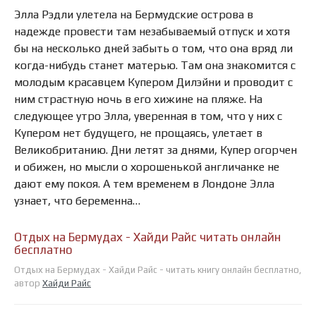
Элла Рэдли улетела на Бермудские острова в
надежде провести там незабываемый отпуск и хотя
бы на несколько дней забыть о том, что она вряд ли
когда-нибудь станет матерью. Там она знакомится с
молодым красавцем Купером Дилэйни и проводит с
ним страстную ночь в его хижине на пляже. На
следующее утро Элла, уверенная в том, что у них с
Купером нет будущего, не прощаясь, улетает в
Великобританию. Дни летят за днями, Купер огорчен
и обижен, но мысли о хорошенькой англичанке не
дают ему покоя. А тем временем в Лондоне Элла
узнает, что беременна…
Отдых на Бермудах - Хайди Райс читать онлайн
бесплатно
Отдых на Бермудах - Хайди Райс - читать книгу онлайн бесплатно,
автор
Хайди Райс