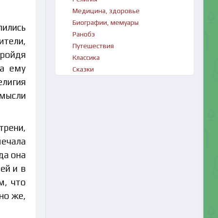
Медицина, здоровье
Биографии, мемуары
пились
Ранобэ
ители,
Путешествия
пройдя
Классика
ла ему
Сказки
елигия
 мысли
трени,
ечала
да она
ей и в
м, что
но же,