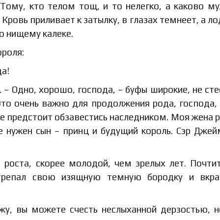
 Тому, кто телом тощ, и то нелегко, а каково м
 Кровь приливает к затылку, в глазах темнеет, а л
о нищему калеке.
ороля:
да!
х. – Одно, хорошо, господа, – буфы широкие, не ст
 Это очень важно для продолжения рода, господа,
еще предстоит обзавестись наследником. Моя жена 
е нужен сын – принц и будущий король. Сэр Джей
 роста, скорее молодой, чем зрелых лет. Почти
трепал свою изящную темную бородку и вкра
ажу, вы можете счесть неслыханной дерзостью, 