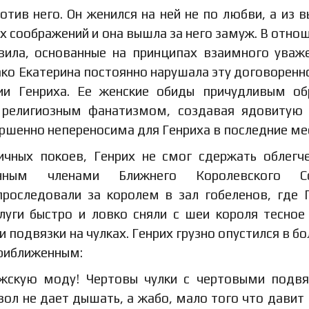
тив него. Он женился на ней не по любви, а из 
х соображений и она вышла за него замуж. В отно
вила, основанные на принципах взаимного уваж
ако Екатерина постоянно нарушала эту договоренно
ии Генриха. Ее женские обиды причудливым о
 религиозным фанатизмом, создавая ядовитую
вершенно непереносима для Генриха в последние ме
ичных покоев, Генрих не смог сдержать облегч
нным членами Ближнего Королевского Со
проследовали за королем в зал гобеленов, где 
луги быстро и ловко сняли с шеи короля тесное
и подвязки на чулках. Генрих грузно опустился в б
приближенным:
жскую моду! Чертовы чулки с чертовыми подв
зол не дает дышать, а жабо, мало того что давит 