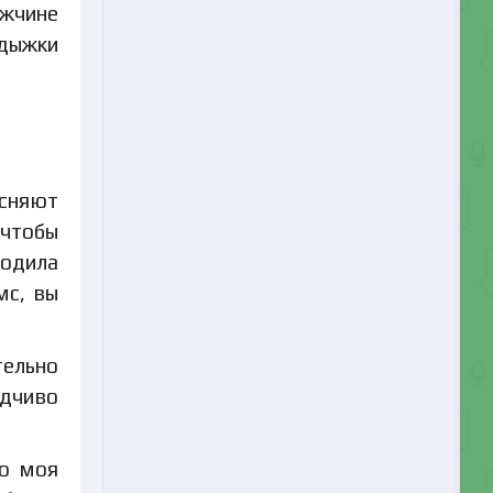
ужчине
одыжки
есняют
 чтобы
родила
мс, вы
тельно
дчиво
но моя