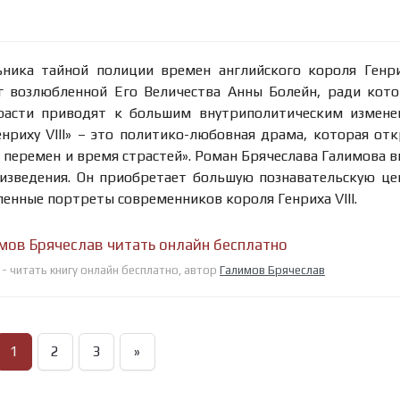
ника тайной полиции времен английского короля Генрих
г возлюбленной Его Величества Анны Болейн, ради кот
расти приводят к большим внутриполитическим измене
риху VIII» – это политико-любовная драма, которая от
 перемен и время страстей». Роман Брячеслава Галимова 
изведения. Он приобретает большую познавательскую це
ленные портреты современников короля Генриха VIII.
имов Брячеслав читать онлайн бесплатно
 - читать книгу онлайн бесплатно, автор
Галимов Брячеслав
1
2
3
»