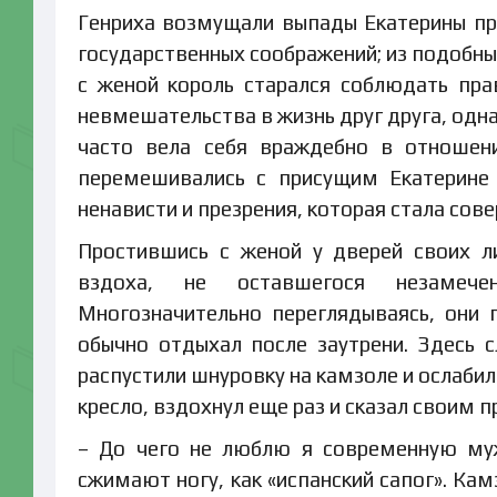
Генриха возмущали выпады Екатерины про
государственных соображений; из подобны
с женой король старался соблюдать пра
невмешательства в жизнь друг друга, одн
часто вела себя враждебно в отношен
перемешивались с присущим Екатерине
ненависти и презрения, которая стала со
Простившись с женой у дверей своих л
вздоха, не оставшегося незамече
Многозначительно переглядываясь, они 
обычно отдыхал после заутрени. Здесь с
распустили шнуровку на камзоле и ослабил
кресло, вздохнул еще раз и сказал своим 
– До чего не люблю я современную му
сжимают ногу, как «испанский сапог». Кам