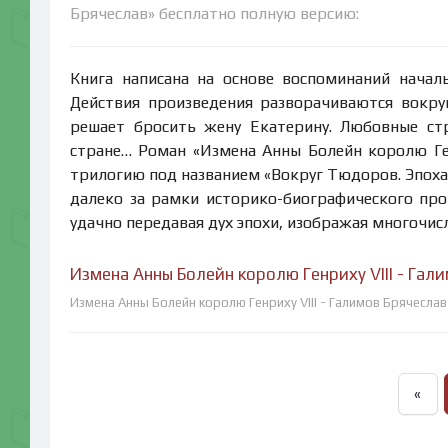
Брячеслав» бесплатно полную версию:
Книга написана на основе воспоминаний началь
Действия произведения разворачиваются вокру
решает бросить жену Екатерину. Любовные ст
стране… Роман «Измена Анны Болейн королю Ген
трилогию под названием «Вокруг Тюдоров. Эпоха
далеко за рамки историко-биографического про
удачно передавая дух эпохи, изображая многочис
Измена Анны Болейн королю Генриху VIII - Гал
Измена Анны Болейн королю Генриху VIII - Галимов Брячеслав
«