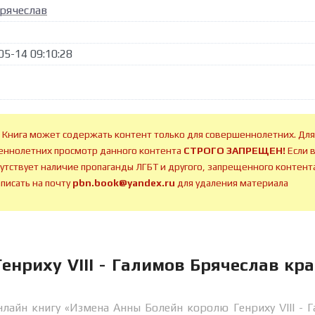
рячеслав
05-14 09:10:28
 Книга может содержать контент только для совершеннолетних. Для
ннолетних просмотр данного контента
СТРОГО ЗАПРЕЩЕН!
Если 
сутствует наличие пропаганды ЛГБТ и другого, запрещенного контента
аписать на почту
pbn.book@yandex.ru
для удаления материала
нриху VIII - Галимов Брячеслав кра
лайн книгу «Измена Анны Болейн королю Генриху VIII - 