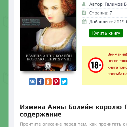
Автор:
Галимов Б
Страниц: 7
Добавлено: 2019-
Купить книгу
Внимание!
несоверше
книге при
просьба н
Измена Анны Болейн королю Ге
содержание
Прочтите описание перед тем, как прочитать он