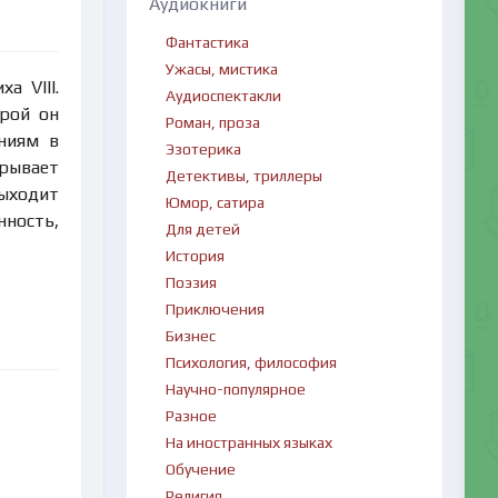
Аудиокниги
Фантастика
Ужасы, мистика
а VIII.
Аудиоспектакли
орой он
Роман, проза
ниям в
Эзотерика
крывает
Детективы, триллеры
выходит
Юмор, сатира
нность,
Для детей
История
Поэзия
Приключения
Бизнес
Психология, философия
Научно-популярное
Разное
На иностранных языках
Обучение
Религия