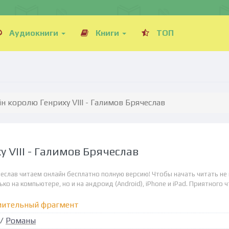
Аудиокниги
Книги
ТОП
 королю Генриху VIII - Галимов Брячеслав
 VIII - Галимов Брячеслав
ячеслав читаем онлайн бесплатно полную версию! Чтобы начать читать не
о на компьютере, но и на андроид (Android), iPhone и iPad. Приятного ч
мительный фрагмент
/
Романы