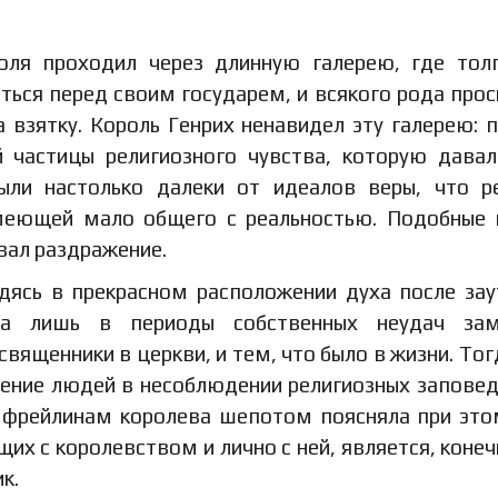
оля проходил через длинную галерею, где тол
ься перед своим государем, и всякого рода прос
 взятку. Король Генрих ненавидел эту галерею: 
й частицы религиозного чувства, которую дава
ли настолько далеки от идеалов веры, что р
 имеющей мало общего с реальностью. Подобные
ывал раздражение.
дясь в прекрасном расположении духа после зау
ева лишь в периоды собственных неудач зам
вященники в церкви, и тем, что было в жизни. Тог
чение людей в несоблюдении религиозных заповед
 фрейлинам королева шепотом поясняла при это
их с королевством и лично с ней, является, конеч
к.