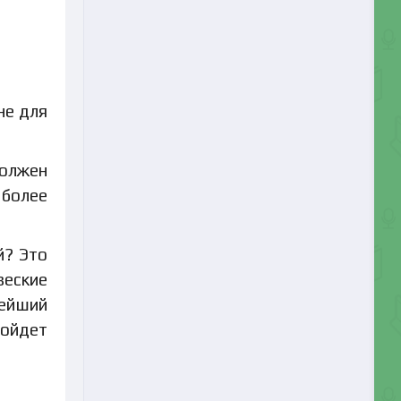
не для
должен
 более
й? Это
веские
тейший
пойдет