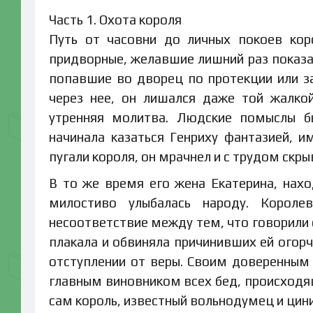
Часть 1. Охота короля
Путь от часовни до личных покоев кор
придворные, желавшие лишний раз показат
попавшие во дворец по протекции или за
через нее, он лишался даже той жалко
утренняя молитва. Людские помыслы бы
начинала казаться Генриху фантазией,
пугали короля, он мрачнел и с трудом скр
В то же время его жена Екатерина, нахо
милостиво улыбалась народу. Корол
несоответствие между тем, что говорили с
плакала и обвиняла причинивших ей огор
отступлении от веры. Своим доверенным
главным виновником всех бед, происходящ
сам король, известный вольнодумец и цини