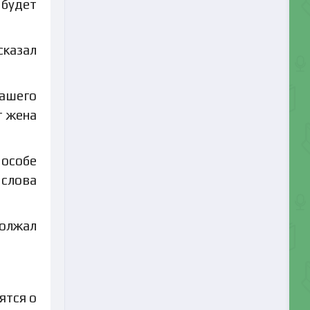
 будет
сказал
вашего
т жена
 особе
 слова
должал
.
ятся о