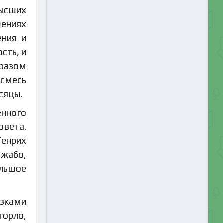
высших
шениях
ения и
сть, и
бразом
 смесь
сяцы.
енного
вета.
Генрих
 жабо,
ольшое
язками
горло,