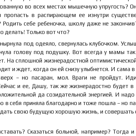
рованную во всех местах мышечную упругость? Он
ы пропасть в распирающем ее изнутри существ
 Родить себе ребеночка, школу даже не закончив
то делать! Только вот что?
 нырнула под одеяло, свернулась клубочком. Услы
нула голову под подушку. Вот всегда у мамы так
ет. На сплошной жизнерадостной оптимистической
дит и ждет, когда он ей снизу улыбнется. И сама в
вверх – но пасаран, мол. Враги не пройдут. Ид
йчас и ее, Дашу, так же жизнерадостно будет в
оложительной да созидательной энергией. И надо
ию в себя приняла благодарно и тоже пошла – но па
зидать свою будущую хорошую жизнь, и совершать 
вставать? Сказаться больной, например? Тогда 