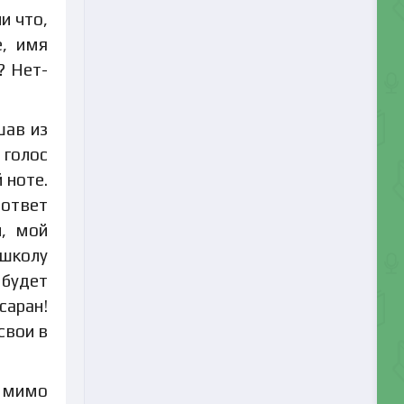
и что,
е, имя
? Нет-
шав из
 голос
 ноте.
 ответ
и, мой
 школу
 будет
саран!
свои в
и мимо