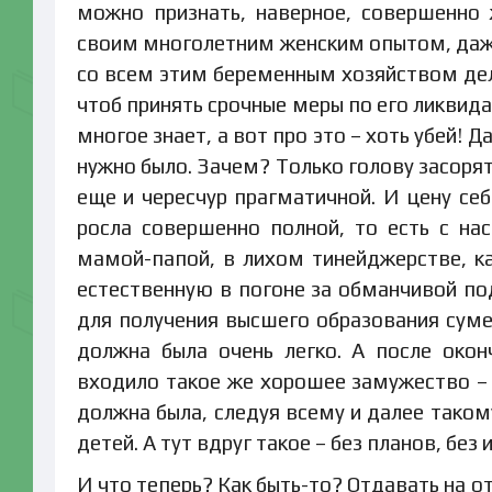
можно признать, наверное, совершенно
своим многолетним женским опытом, даже 
со всем этим беременным хозяйством дела
чтоб принять срочные меры по его ликвида
многое знает, а вот про это – хоть убей! Д
нужно было. Зачем? Только голову засоря
еще и чересчур прагматичной. И цену себ
росла совершенно полной, то есть с н
мамой-папой, в лихом тинейджерстве, как
естественную в погоне за обманчивой по
для получения высшего образования суме
должна была очень легко. А после око
входило такое же хорошее замужество –
должна была, следуя всему и далее таком
детей. А тут вдруг такое – без планов, без
И что теперь? Как быть-то? Отдавать на о