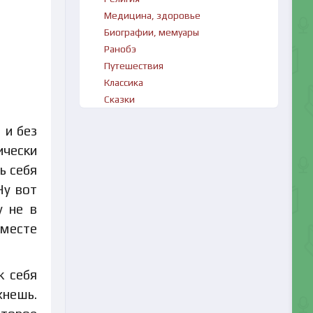
Медицина, здоровье
Биографии, мемуары
Ранобэ
Путешествия
Классика
Сказки
 и без
ически
ь себя
Ну вот
у не в
 месте
ж себя
хнешь.