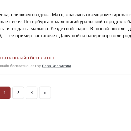
енка, слишком поздно… Мать, опасаясь скомпрометироват
ает ее из Петербурга в маленький уральский городок к б
ть и отдать малыша бездетной паре. В новой школе д
, — ее пример заставляет Дашу пойти наперекор воле ро
итать онлайн бесплатно
нлайн бесплатно, автор
Вера Колочкова
1
2
3
»