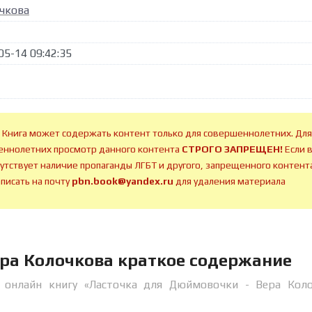
чкова
05-14 09:42:35
 Книга может содержать контент только для совершеннолетних. Для
ннолетних просмотр данного контента
СТРОГО ЗАПРЕЩЕН!
Если 
сутствует наличие пропаганды ЛГБТ и другого, запрещенного контента
аписать на почту
pbn.book@yandex.ru
для удаления материала
ера Колочкова краткое содержание
 онлайн книгу «Ласточка для Дюймовочки - Вера Коло