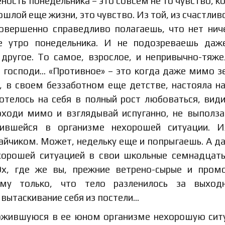
еность понедельника – это совсем не то чувство, к
шлой еще жизни, это чувство. Из той, из счастливо
совершенно справедливо полагаешь, что нет нич
е утро понедельника. И не подозреваешь даж
 другое. То самое, взрослое, и непривычно-тяже
, господи… «Противное» – это когда даже мимо з
а, в своем беззаботном еще детстве, настояла н
телось на себя в полный рост любоваться, види
оходи мимо и взглядывай испуганно, не выполз
жившейся в организме нехорошей ситуации. И
айчиком. Может, недельку еще и попрыгаешь. А д
ехорошей ситуацией в свои школьные семнадцат
Эх, где же вы, прежние ветрено-сырые и пром
ому только, что тело разленилось за выход
 вытаскивание себя из постели…
сложившуюся в ее юном организме нехорошую си