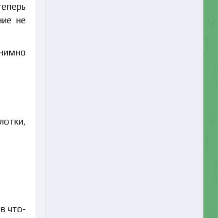
теперь
ние не
онимно
лотки,
в что-