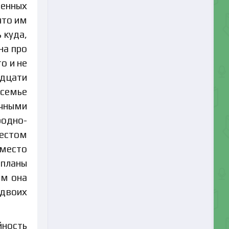
ренных
что им
 куда,
на про
о и не
адцати
 семье
учными
родно-
местом
 место
 планы
ом она
 двоих
йность