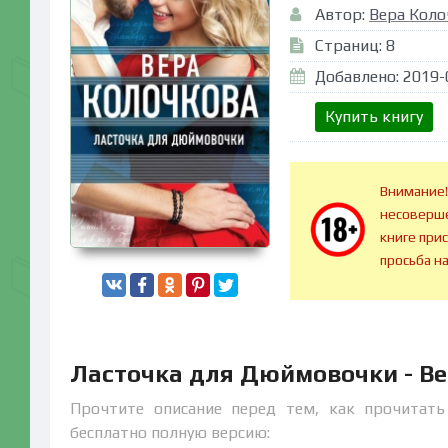
Автор:
Вера Коло
Страниц: 8
Добавлено: 2019-
Купить книгу
Внимание!
несоверше
книге при
просьба н
Ласточка для Дюймовочки - В
Прочтите описание перед тем, как прочитать
бесплатно полную версию: