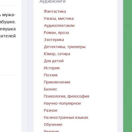
Аудиокниги
Фантастика
ь мужа-
Ужасы, мистика
абушке.
Аудиоспектакли
евушка
Роман, проза
дителей
Эзотерика
Детективы, триллеры
Юмор, сатира
Для детей
История
Поэзия
Приключения
Бизнес
Психология, философия
Научно-популярное
Разное
На иностранных языках
Обучение
Религия