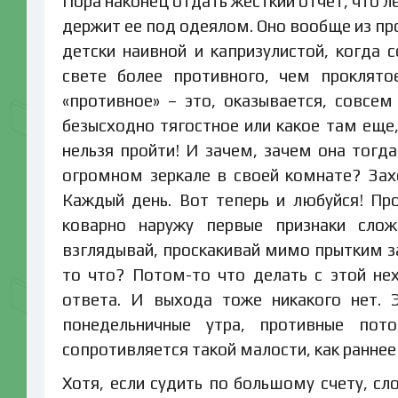
Пора наконец отдать жесткий отчет, что л
держит ее под одеялом. Оно вообще из про
детски наивной и капризулистой, когда 
свете более противного, чем проклято
«противное» – это, оказывается, совсем
безысходно тягостное или какое там еще
нельзя пройти! И зачем, зачем она тогд
огромном зеркале в своей комнате? Захо
Каждый день. Вот теперь и любуйся! Пр
коварно наружу первые признаки сло
взглядывай, проскакивай мимо прытким з
то что? Потом-то что делать с этой н
ответа. И выхода тоже никакого нет. 
понедельничные утра, противные пот
сопротивляется такой малости, как раннее
Хотя, если судить по большому счету, 