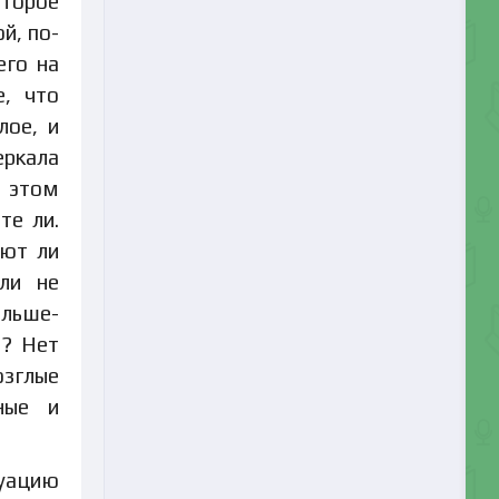
оторое
й, по-
его на
е, что
лое, и
еркала
а этом
те ли.
ают ли
ли не
альше-
ь? Нет
озглые
ные и
туацию