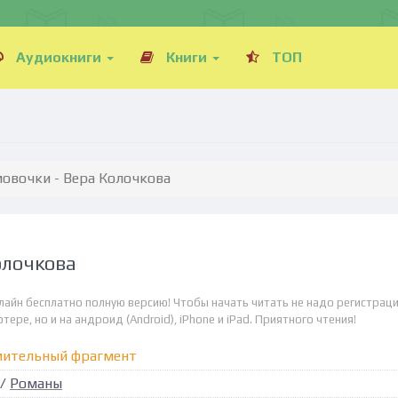
Аудиокниги
Книги
ТОП
овочки - Вера Колочкова
олочкова
лайн бесплатно полную версию! Чтобы начать читать не надо регистраци
ре, но и на андроид (Android), iPhone и iPad. Приятного чтения!
мительный фрагмент
/
Романы