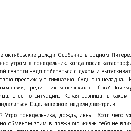
е октябрьские дожди. Особенно в родном Питере,
нно утром в понедельник, когда после катастроф
й лености надо собираться с духом и вытаскиват
в свою престижную гимназию, будь она неладна… 
гимназии, среди этих маленьких снобов? Почем
ица, в ее-то ситуации… Какая разница, в каком
далиться. Еще, наверное, недели две-три, и…
? Утро понедельника, дождь, лень… Хотя чего у
вно обманом этим в прежнюю жизнь себя не впи