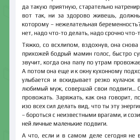
да такую приятную, старательно натрени
вот так, ни за здорово живешь, должн
которому – нежелательная беременность?
нет, надо что-то делать, надо срочно что-
Тяжко, со всхлипом, вздохнув, она снова
прихожей бодрый мамин голос, быстро су
звучит, когда она папу по утрам провожа
А потом она еще и к окну кухонному подхо
улыбается и вскидывает резко кулачок 
любимый муж, совершай свои подвиги… Се
провожать. Заряжать, как она говорит, п
изо всех сил делать вид, что ты эту энерг
– бороться с неизвестными врагами, и со
ней личные маленькие подвиги.
А что, если и в самом деле сегодня не 