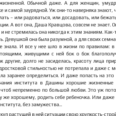
 жизненной. Обычной даже. А для женщин, умуд
и самой заурядной. Уж они-то наверняка знают, 
ть – или радоваться, или досадовать, или бежать
ции. А вот она, Даша Кравцова, совсем не знает. О
а и не стремилась она никогда к этим знаниям. Как-т
ть. Девушкой она была разумной, а для своих семн
е знала. И все у нее шло в жизни по правилам: в
астоящими, живущими с ней бок о бок благопол
 другие, долго не засиделась, красоту лица при
дростковой стильностью не потрепала и даже с 
ла заранее определиться. И даже попасть на это
нчания института в Дашины хорошие жизненные
 чтоб непременно по большой любви. Это уж пот
у же хорошему, родить себе ребеночка. Или даже
 института, без замужества…
ткуп растущей в ней ситуации свою хрупкость-стро