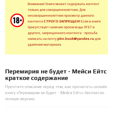
Внимание! Книга может содержать контент
только для совершеннолетних. Для
несовершеннолетних просмотр данного
контента
СТРОГО ЗАПРЕЩЕН!
Если в книге
присутствует наличие пропаганды ЛГБТ и
другого, запрещенного контента - просьба
написать на почту
pbn.book@yandex.ru
для
удаления материала
Перемирия не будет - Мейси Ейтс
краткое содержание
Прочтите описание перед тем, как прочитать онлайн
книгу «Перемирия не будет - Мейси Ейтс» бесплатно
полную версию: