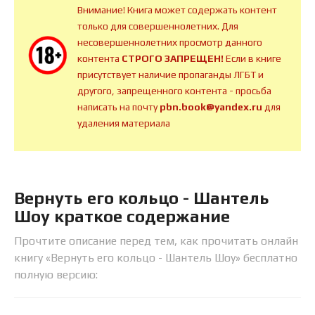
Внимание! Книга может содержать контент
только для совершеннолетних. Для
несовершеннолетних просмотр данного
контента
СТРОГО ЗАПРЕЩЕН!
Если в книге
присутствует наличие пропаганды ЛГБТ и
другого, запрещенного контента - просьба
написать на почту
pbn.book@yandex.ru
для
удаления материала
Вернуть его кольцо - Шантель
Шоу краткое содержание
Прочтите описание перед тем, как прочитать онлайн
книгу «Вернуть его кольцо - Шантель Шоу» бесплатно
полную версию: