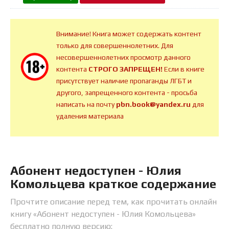
Внимание! Книга может содержать контент
только для совершеннолетних. Для
несовершеннолетних просмотр данного
контента
СТРОГО ЗАПРЕЩЕН!
Если в книге
присутствует наличие пропаганды ЛГБТ и
другого, запрещенного контента - просьба
написать на почту
pbn.book@yandex.ru
для
удаления материала
Абонент недоступен - Юлия
Комольцева краткое содержание
Прочтите описание перед тем, как прочитать онлайн
книгу «Абонент недоступен - Юлия Комольцева»
бесплатно полную версию: