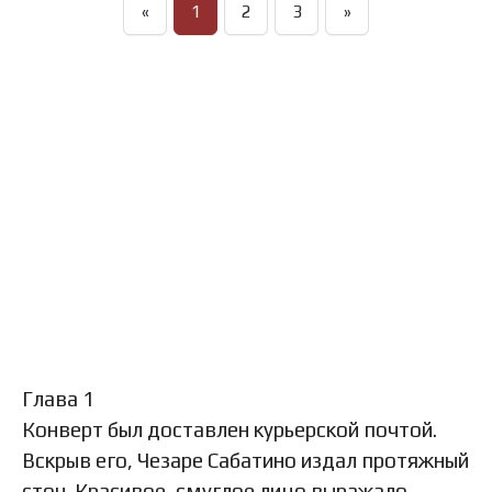
«
1
2
3
»
Глава 1
Конверт был доставлен курьерской почтой.
Вскрыв его, Чезаре Сабатино издал протяжный
стон. Красивое, смуглое лицо выражало