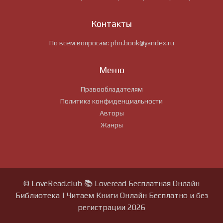
Контакты
По всем вопросам:
pbn.book@yandex.ru
Меню
Правообладателям
Политика конфиденциальности
Авторы
Жанры
© LoveRead.club 📚 Loveread Бесплатная Онлайн
Библиотека | Читаем Книги Онлайн Бесплатно и без
регистрации 2026