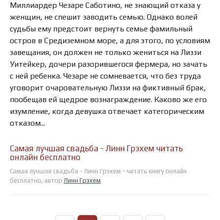
Миллиардер Чезаре Саботино, не знающий отказа у
женщин, не спешит заводить семью. Однако волей
судьбы ему предстоит вернуть семье фамильный
остров в Средиземном море, а для этого, по условиям
завещания, он должен не только жениться на Лиззи
Уитейкер, дочери разорившегося фермера, но зачать
с ней ребенка. Чезаре не сомневается, что без труда
уговорит очаровательную Лиззи на фиктивный брак,
пообещав ей щедрое вознаграждение. Каково же его
изумление, когда девушка отвечает категорическим
отказом...
Самая лучшая свадьба - Линн Грэхем читать
онлайн бесплатно
Самая лучшая свадьба - Линн Грэхем - читать книгу онлайн
бесплатно, автор
Линн Грэхем