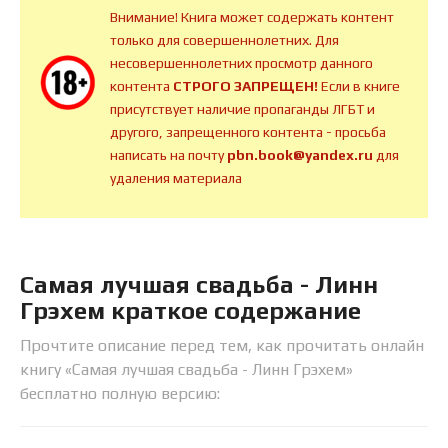
Внимание! Книга может содержать контент
только для совершеннолетних. Для
несовершеннолетних просмотр данного
контента
СТРОГО ЗАПРЕЩЕН!
Если в книге
присутствует наличие пропаганды ЛГБТ и
другого, запрещенного контента - просьба
написать на почту
pbn.book@yandex.ru
для
удаления материала
Самая лучшая свадьба - Линн
Грэхем краткое содержание
Прочтите описание перед тем, как прочитать онлайн
книгу «Самая лучшая свадьба - Линн Грэхем»
бесплатно полную версию: