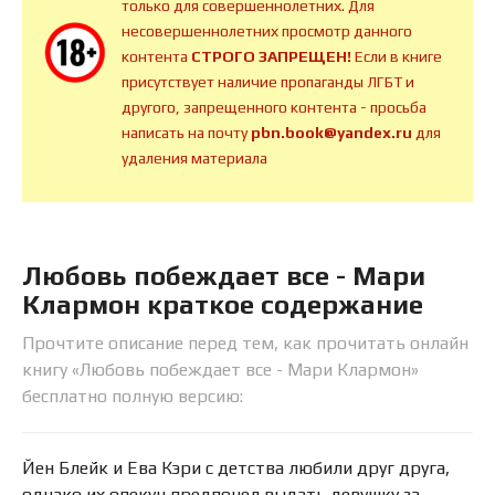
только для совершеннолетних. Для
несовершеннолетних просмотр данного
контента
СТРОГО ЗАПРЕЩЕН!
Если в книге
присутствует наличие пропаганды ЛГБТ и
другого, запрещенного контента - просьба
написать на почту
pbn.book@yandex.ru
для
удаления материала
Любовь побеждает все - Мари
Клармон краткое содержание
Прочтите описание перед тем, как прочитать онлайн
книгу «Любовь побеждает все - Мари Клармон»
бесплатно полную версию:
Йен Блейк и Ева Кэри с детства любили друг друга,
однако их опекун предпочел выдать девушку за