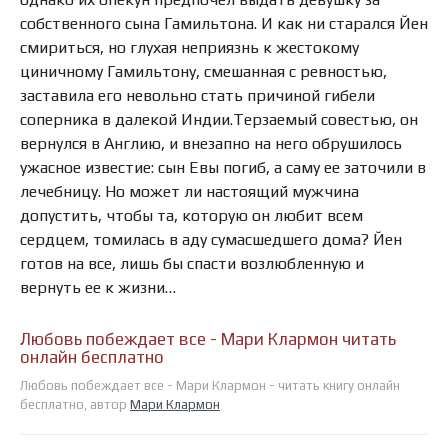
собственного сына Гамильтона. И как ни старался Йен
смириться, но глухая неприязнь к жестокому
циничному Гамильтону, смешанная с ревностью,
заставила его невольно стать причиной гибели
соперника в далекой Индии.Терзаемый совестью, он
вернулся в Англию, и внезапно на него обрушилось
ужасное известие: сын Евы погиб, а саму ее заточили в
лечебницу. Но может ли настоящий мужчина
допустить, чтобы та, которую он любит всем
сердцем, томилась в аду сумасшедшего дома? Йен
готов на все, лишь бы спасти возлюбленную и
вернуть ее к жизни…
Любовь побеждает все - Мари Клармон читать
онлайн бесплатно
Любовь побеждает все - Мари Клармон - читать книгу онлайн
бесплатно, автор
Мари Клармон