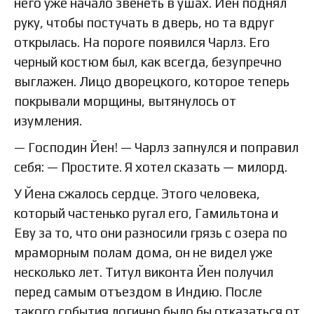
него уже начало звенеть в ушах. Йен поднял
руку, чтобы постучать в дверь, но та вдруг
открылась. На пороге появился Чарлз. Его
черный костюм был, как всегда, безупречно
выглажен. Лицо дворецкого, которое теперь
покрывали морщины, вытянулось от
изумления.
— Господин Йен! — Чарлз запнулся и поправил
себя: — Простите. Я хотел сказать — милорд.
У Йена сжалось сердце. Этого человека,
который частенько ругал его, Гамильтона и
Еву за то, что они разносили грязь с озера по
мраморным полам дома, он не видел уже
несколько лет. Титул виконта Йен получил
перед самым отъездом в Индию. После
такого события логично было бы отказаться от