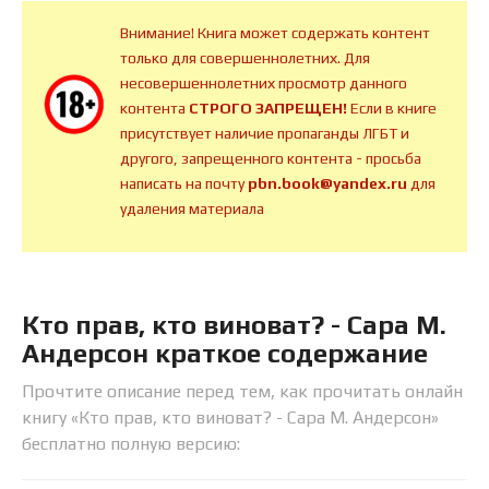
Внимание! Книга может содержать контент
только для совершеннолетних. Для
несовершеннолетних просмотр данного
контента
СТРОГО ЗАПРЕЩЕН!
Если в книге
присутствует наличие пропаганды ЛГБТ и
другого, запрещенного контента - просьба
написать на почту
pbn.book@yandex.ru
для
удаления материала
Кто прав, кто виноват? - Сара М.
Андерсон краткое содержание
Прочтите описание перед тем, как прочитать онлайн
книгу «Кто прав, кто виноват? - Сара М. Андерсон»
бесплатно полную версию: