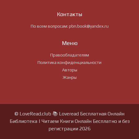
Контакты
По всем вопросам:
pbn.book@yandex.ru
Меню
Правообладателям
Политика конфиденциальности
Авторы
Жанры
© LoveRead.club 📚 Loveread Бесплатная Онлайн
Библиотека | Читаем Книги Онлайн Бесплатно и без
регистрации 2026