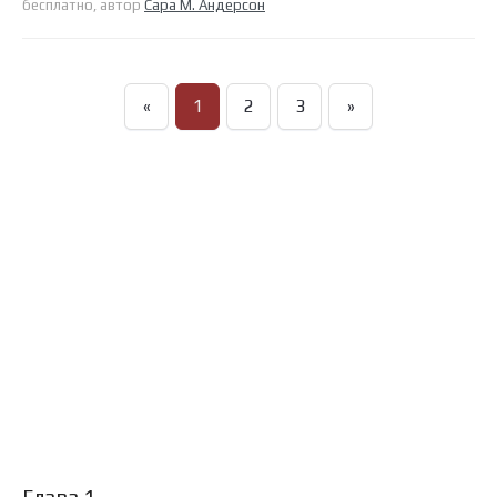
бесплатно, автор
Сара М. Андерсон
«
1
2
3
»
Глава 1