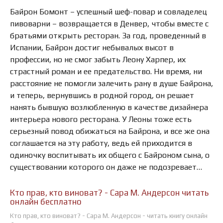
Байрон Бомонт – успешный шеф-повар и совладелец
пивоварни – возвращается в Денвер, чтобы вместе с
братьями открыть ресторан. За год, проведенный в
Испании, Байрон достиг небывалых высот в
профессии, но не смог забыть Леону Харпер, их
страстный роман и ее предательство. Ни время, ни
расстояние не помогли залечить рану в душе Байрона,
и теперь, вернувшись в родной город, он решает
нанять бывшую возлюбленную в качестве дизайнера
интерьера нового ресторана. У Леоны тоже есть
серьезный повод обижаться на Байрона, и все же она
соглашается на эту работу, ведь ей приходится в
одиночку воспитывать их общего с Байроном сына, о
существовании которого он даже не подозревает…
Кто прав, кто виноват? - Сара М. Андерсон читать
онлайн бесплатно
Кто прав, кто виноват? - Сара М. Андерсон - читать книгу онлайн