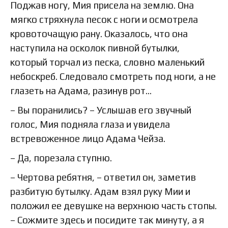
Поджав ногу, Мия присела на землю. Она
мягко стряхнула песок с ноги и осмотрела
кровоточащую рану. Оказалось, что она
наступила на осколок пивной бутылки,
который торчал из песка, словно маленький
небоскреб. Следовало смотреть под ноги, а не
глазеть на Адама, разинув рот…
– Вы поранились? – Услышав его звучный
голос, Мия подняла глаза и увидела
встревоженное лицо Адама Чейза.
– Да, порезала ступню.
– Чертова ребятня, – ответил он, заметив
разбитую бутылку. Адам взял руку Мии и
положил ее девушке на верхнюю часть стопы.
– Сожмите здесь и посидите так минуту, а я