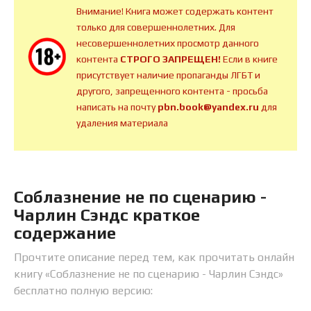
Внимание! Книга может содержать контент
только для совершеннолетних. Для
несовершеннолетних просмотр данного
контента
СТРОГО ЗАПРЕЩЕН!
Если в книге
присутствует наличие пропаганды ЛГБТ и
другого, запрещенного контента - просьба
написать на почту
pbn.book@yandex.ru
для
удаления материала
Соблазнение не по сценарию -
Чарлин Сэндс краткое
содержание
Прочтите описание перед тем, как прочитать онлайн
книгу «Соблазнение не по сценарию - Чарлин Сэндс»
бесплатно полную версию: