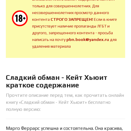
только для совершеннолетних. Для
несовершеннолетних просмотр данного
контента
СТРОГО ЗАПРЕЩЕН!
Если в книге
присутствует наличие пропаганды ЛГБТ и
другого, запрещенного контента - просьба
написать на почту
pbn.book@yandex.ru
для
удаления материала
Сладкий обман - Кейт Хьюит
краткое содержание
Прочтите описание перед тем, как прочитать онлайн
книгу «Сладкий обман - Кейт Хьюит» бесплатно
полную версию:
Марго Феррарс успешна и состоятельна. Она красива,