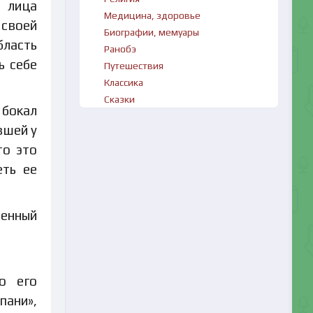
 лица
Медицина, здоровье
 своей
Биографии, мемуары
бласть
Ранобэ
ь себе
Путешествия
Классика
Сказки
 бокал
вшей у
то это
еть ее
ченный
о его
пани»,