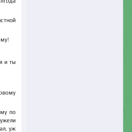
олгода
астной
ему!
я и ты
ервому
ому по
еужели
ал, уж