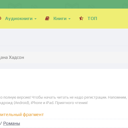
Аудиокниги
Книги
ТОП
Дана Хадсон
но полную версию! Чтобы начать читать не надо регистрации. Напомним,
дроид (Android), iPhone и iPad. Приятного чтения!
мительный фрагмент
/
Романы