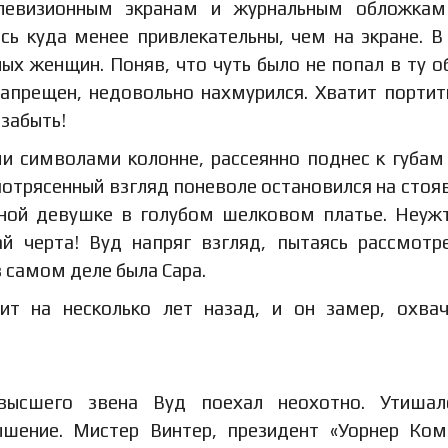
левизионным экранам и журнальным обложкам
сь куда менее привлекательны, чем на экране. В
ых женщин. Поняв, что чуть было не попал в ту о
запрещен, недовольно нахмурился. Хватит портит
 забыть!
и символами колонне, рассеянно поднес к губам
 потрясенный взгляд поневоле остановился на стоя
ной девушке в голубом шелковом платье. Неуж
й черта! Вуд напряг взгляд, пытаясь рассмотр
в самом деле была Сара.
бит на несколько лет назад, и он замер, охва
ысшего звена Вуд поехал неохотно. Утишал
шение. Мистер Винтер, президент «Уорнер Ком