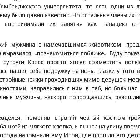
Кембриджского университета, то есть одни из 
 ему было давно известно. Но остальные члены их г
 воспринимали их занятия как панацею от
окий мужчина с намечавшимся животиком, пре
н выразился, «познакомиться поближе». Вуду показ
 супруги Кросс просто хотел совместить поле
осс нашел себе подружку на ночь, глазки у того 
 стройные ножки проходивших мимо девушек. Нес
ностями, направились с ним в паб, но большая 
идные мужчины, наскоро попрощавшись, разошли
оделся, поменяв строгий черный костюм-трой
башкой из мягкого хлопка, и вышел на улицу посм
города напомнили ему Итон, где прошло его детс