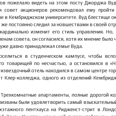
ров пожелало видеть на этом посту Джорджа Вуд
и совет акционеров рекомендовал ему пройти
е в Кембриджском университете. Вуд блестяще о
у же постоянно следил за новшествами в своей отр
 кардинально изменит его стиль управления. Но,
нам совета, он согласился, хотя их мнение было 
 уже давно принадлежал семье Вуда.
селиться в студенческом кампусе, чтобы всп
го товарищей по несчастью, а остановился в «Н
извездочный отель находился в самом центре гор
т Клер-колледжа, одного из отделений Кембрид
 Трехкомнатные апартаменты, полные дорогой к
ризваны были удовлетворить самый взыскательный
хэтажного пентхауса на Ридженст-стрит в Лондо