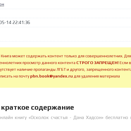
он
05-14 22:41:36
 Книга может содержать контент только для совершеннолетних. Для
ннолетних просмотр данного контента
СТРОГО ЗАПРЕЩЕН!
Если 
сутствует наличие пропаганды ЛГБТ и другого, запрещенного контента
аписать на почту
pbn.book@yandex.ru
для удаления материала
н краткое содержание
нлайн книгу «Осколок счастья - Дана Хадсон» бесплатно