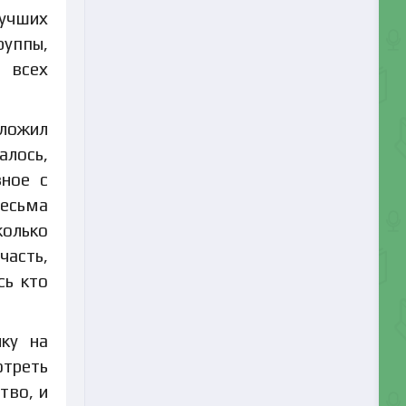
лучших
руппы,
 всех
дложил
алось,
зное с
весьма
колько
часть,
сь кто
ку на
отреть
тво, и