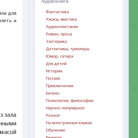
Аудиокниги
Фантастика
ила для
Ужасы, мистика
олеть и
Аудиоспектакли
Роман, проза
Эзотерика
Детективы, триллеры
Юмор, сатира
Для детей
История
Поэзия
Приключения
Бизнес
Психология, философия
Научно-популярное
з зала
Разное
енными
На иностранных языках
Обучение
масой
Религия