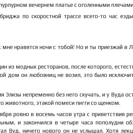
 пурпурном вечернем платье с оголенными плечами
бриджа по скоростной трассе всего-то час езды
к мне нравятся ночи с тобой! Но и ты приезжай в 
дин из модных ресторанов, после которого, естест
вой дом он любовниц не возил, это было исключи
я Элизы непременно без него скучать, и у Вуда ос
 животного, этакой помеси пигги со щенком.
ября ровно в восемь часов утра с приветствия ре
ьным, и закончился в четыре часа пополудни о
ал Вуд, ничего нового он не услышал. Хотя лек