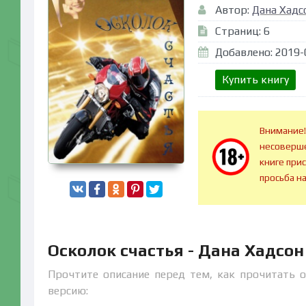
Автор:
Дана Хадс
Страниц: 6
Добавлено: 2019-
Купить книгу
Внимание!
несоверше
книге при
просьба н
Осколок счастья - Дана Хадсо
Прочтите описание перед тем, как прочитать о
версию: