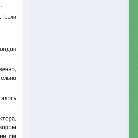
.
. Если
Лондон
венно,
тельно
талось
ктора,
бзором
ции им