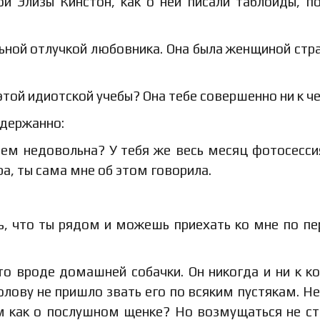
ой Элизы Кинстон, как о ней писали таблоиды, п
ьной отлучкой любовника. Она была женщиной стр
этой идиотской учебы? Она тебе совершенно ни к ч
сдержанно:
чем недовольна? У тебя же весь месяц фотосесси
ра, ты сама мне об этом говорила.
ть, что ты рядом и можешь приехать ко мне по п
то вроде домашней собачки. Он никогда и ни к к
голову не пришло звать его по всяким пустякам. Н
м как о послушном щенке? Но возмущаться не ст