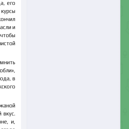
а, его
 курсы
кончил
асли и
 чтобы
чистой
омнить
обли»,
ода, в
жского
ожаной
 вкус.
не, и,