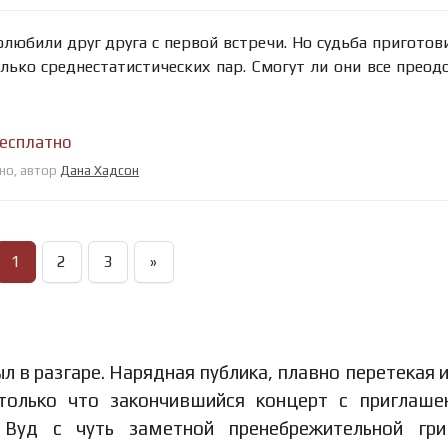
любили друг друга с первой встречи. Но судьба приготов
лько среднестатистических пар. Смогут ли они все преод
бесплатно
тно, автор
Дана Хадсон
1
2
3
»
 в разгаре. Нарядная публика, плавно перетекая и
только что закончившийся концерт с приглаш
Вуд с чуть заметной пренебрежительной гри