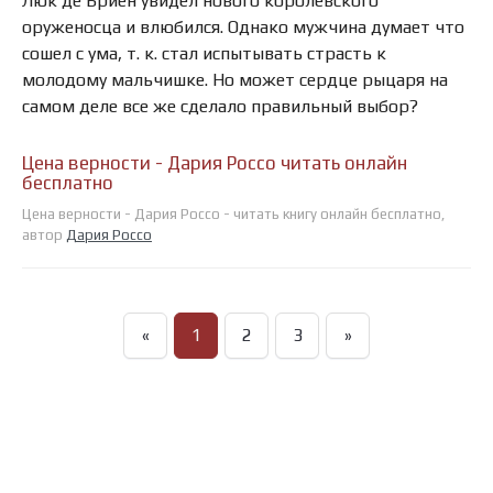
Люк де Бриен увидел нового королевского
оруженосца и влюбился. Однако мужчина думает что
сошел с ума, т. к. стал испытывать страсть к
молодому мальчишке. Но может сердце рыцаря на
самом деле все же сделало правильный выбор?
Цена верности - Дария Россо читать онлайн
бесплатно
Цена верности - Дария Россо - читать книгу онлайн бесплатно,
автор
Дария Россо
«
1
2
3
»