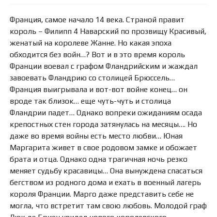
Франция, самое начало 14 века. Страной правит
король – Филипп 4 Наварский по прозвищу Красивый,
женатый на королеве Жанне. Но какая эпоха
обходится без войн…? Вот и в это время король
Франции воевал с графом Фландрийским и жаждал
завоевать Фландрию со столицей Брюссель…
Франция выигрывала и вот-вот войне конец… он
вроде так близок… еще чуть-чуть и столица
Фландрии падет… Однако вопреки ожиданиям осада
крепостных стен города затянулась на месяцы…. Но
даже во время войны есть место любви… Юная
Маргарита живет в свое родовом замке и обожает
брата и отца. Однако одна трагичная ночь резко
меняет судьбу красавицы… Она вынуждена спасаться
бегством из родного дома и ехать в военный лагерь
короля Франции. Марго даже представить себе не
могла, что встретит там свою любовь. Молодой граф