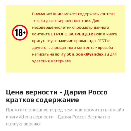
Внимание! Книга может содержать контент
только для совершеннолетних. Для
несовершеннолетних просмотр данного
контента
СТРОГО ЗАПРЕЩЕН!
Если в книге
присутствует наличие пропаганды ЛГБТ и
другого, запрещенного контента - просьба
написать на почту
pbn.book@yandex.ru
для
удаления материала
Цена верности - Дария Россо
краткое содержание
Прочтите описание перед тем, как прочитать онлайн
книгу «Цена верности - Дария Россо» бесплатно
полную версию: