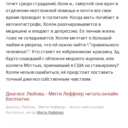
течет среди страданий, боли и... смертей: она врач в
отделении неотложной помощи и почти все свое
время проводит в госпитале. Когда мать погибает в
автокатастрофе, Холли разочаровывается в
медицине и впадает в депрессию. Ее личная жизнь
тоже не складывается. Холли мечтает о большой
любви и уверена, что ей нужно найти \"правильного
человека\". Кто станет ее избранником: красавец Эд,
будто сошедший с обложки модного журнала, или
коллега Мэттью, приехавший в США на стажировку?
Холли нельзя ошибиться, ей предстоит поставить
точный диагноз собственным чувствам.
Диагноз: Любовь - Мегги Леффлер читать онлайн
бесплатно
Диагноз: Любовь - Мегги Леффлер - читать книгу онлайн
бесплатно, автор
Мегги Леффлер