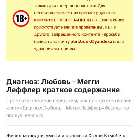
только для совершеннолетних. Для
несовершеннолетних просмотр данного
контента
СТРОГО ЗАПРЕЩЕН!
Если в книге
присутствует наличие пропаганды ЛГБТ и
другого, запрещенного контента - просьба
написать на почту
pbn.book@yandex.ru
для
удаления материала
Диагноз: Любовь - Мегги
Леффлер краткое содержание
Прочтите описание перед тем, как прочитать онлайн
книгу «Диагноз: Любовь - Мегги Леффлер» бесплатно
полную версию:
Жизнь молодой, умной и красивой Холли Кэмпбелл