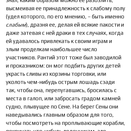
знал, каким образом можно ее разозлить,
высмеивая ее принадлежность к слабому полу
(удел которого, по его мнению, – быть именно
слабым
), дразня ее, делая ей всякие пакости и
даже затевая с ней драки в тех случаях, когда
ей удавалось привлекать к своим играм и
злым проделкам наибольшее число
участников. Рантий этот тоже был заводилой
и проказником: он мог подбить других детей
украсть сливы из корзины торговки, или
уколоть чем-нибудь острым лошадь сзади
так, чтобы она, перепугавшись, бросилась с
места в галоп, или забросать градом камней
судно, плывущее по Сене. На берег Сены они
наведывались главным образом для того,
чтобы посмотреть на проплывающие корабли,