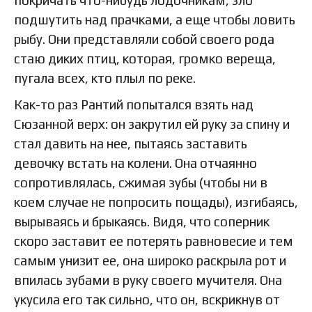
покричать что-нибудь лодочникам, зло
подшутить над прачками, а еще чтобы ловить
рыбу. Они представляли собой своего рода
стаю диких птиц, которая, громко вереща,
пугала всех, кто плыл по реке.
Как-то раз Рантий попытался взять над
Сюзанной верх: он закрутил ей руку за спину и
стал давить на нее, пытаясь заставить
девочку встать на колени. Она отчаянно
сопротивлялась, сжимая зубы (чтобы ни в
коем случае не попросить пощады), изгибаясь,
вырываясь и брыкаясь. Видя, что соперник
скоро заставит ее потерять равновесие и тем
самым унизит ее, она широко раскрыла рот и
впилась зубами в руку своего мучителя. Она
укусила его так сильно, что он, вскрикнув от