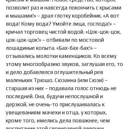
позволит раз и навсегда покончить с крысами
и мышами!» – драл глотку коробейник. «А вот
вода! Кому вода? Умойте лица, господа!» –
кричал торговец чистой водой. «Цок-цок-цок,
цок-цок-цок!» – отбивали по мостовой
лошадиные копыта. «Бах-бах-бах!» –
отзывались молотки каменщиков. Ко всему
этому многообразию звуков, заглушая его, то
и дело добавлялся оглушительный рев
маленьких Трюшо. Сюзанна (или Сюзи) –
старшая из них – подавала голос отнюдь не
последней. Она, будучи непослушной и
дерзкой, не очень-то прислушивалась к
увещеваниям мачехи и отца, у которых,
кроме того, имелись дела поважнее, чем
воспитание этой своенравной девочки.