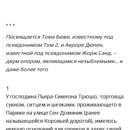
* * *
Посвящается Тома Бюве, известному под
псевдонимом Том 2, и Авроре Дюпен,
известной под псевдонимом Жорж Санд, –
двум опорам, являющимся незыблемыми… и
даже более того
1
У господина Пьера-Симеона Трюшо, торговца
сукном, ситцем и шелками, проживающего в
Париже на улице Сен-Доминик (ранее
называвшейся Коровьей дорогой), имелось
немало оснований для упреков в адрес своей