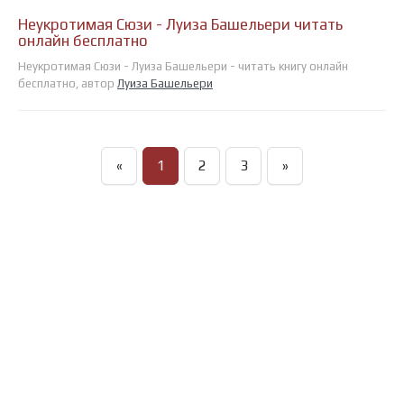
Неукротимая Сюзи - Луиза Башельери читать
онлайн бесплатно
Неукротимая Сюзи - Луиза Башельери - читать книгу онлайн
бесплатно, автор
Луиза Башельери
«
1
2
3
»