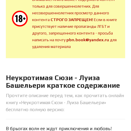
только для совершеннолетних. Для
несовершеннолетних просмотр данного
контента
СТРОГО ЗАПРЕЩЕН!
Если в книге
присутствует наличие пропаганды ЛГБТ и
другого, запрещенного контента - просьба
написать на почту
pbn.book@yandex.ru
для
удаления материала
Неукротимая Сюзи - Луиза
Башельери краткое содержание
Прочтите описание перед тем, как прочитать онлайн
книгу «Неукротимая Сюзи - Луиза Башельери»
бесплатно полную версию:
В брызгах волн ее ждут приключения и любовь!