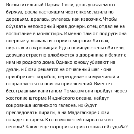
Восхитительный Париж. Сюзи, дочь уважаемого
буржуа, росла настоящим чертенком: лазила по
деревьям, дралась, ругалась как извозчик. Чтобы
обуздать непокорный нрав дочери, отец отдал ее на
воспитание в монастырь. Именно там от подруги она
впервые услышала истории о морских битвах,
пиратах и сокровищах. Едва покинув стены обители,
девушка страстно влюбляется в дворянина и бежит с
ним из родного дома. Однако юношу убивают на
дуэли, и Сюзи решается на отчаянный шаг - она
приобретает корабль, переодевается мужчиной и
отправляется на поиски приключений. Вместе с
бесстрашным капитаном Томасом они пройдут через
жестокие шторма Индийского океана, найдут
сокровища испанского галеона, их будут
преследовать пираты, а на Мадагаскаре Сюзи
попадет в гарем. Кто поможет ей вырваться из
неволи? Какие еще сюрпризы приготовила ей судьба?