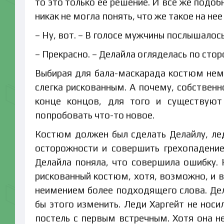
то это только ее решение. И все же подо
никак не могла понять, что же такое на нее
– Ну, вот. – В голосе мужчины послышалос
– Прекрасно. – Делайла огляделась по сто
Выбирая для бала-маскарада костюм неме
слегка рискованным. А почему, собственно
конце концов, для того и существуют
попробовать что-то новое.
Костюм должен был сделать Делайлу, лед
осторожности и совершить грехопадение
Делайла поняла, что совершила ошибку. 
рискованный костюм, хотя, возможно, и в
неимением более подходящего слова. Дела
бы этого изменить. Леди Харгейт не нос
постель с первым встречным. Хотя она 