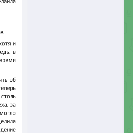
елайла
е.
хотя и
едь, в
время
ыть об
теперь
 столь
ха, за
смогло
делила
ждение