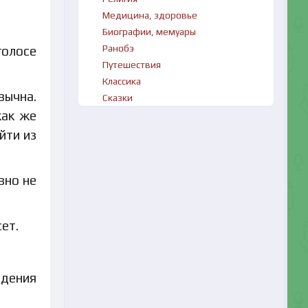
Медицина, здоровье
Биографии, мемуары
Ранобэ
голосе
Путешествия
Классика
вычна.
Сказки
как же
йти из
вно не
ет.
юдения