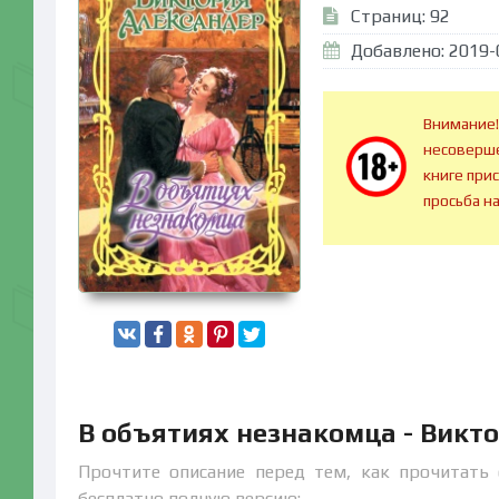
Страниц: 92
Добавлено: 2019-
Внимание!
несоверше
книге при
просьба н
В объятиях незнакомца - Викт
Прочтите описание перед тем, как прочитать 
бесплатно полную версию: