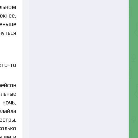
ельном
ожнее,
меньше
нуться
кто-то
рейсон
ельные
 ночь,
елайла
естры.
колько
я им и