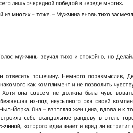
сего лишь очередной победой в череде многих.
ой из многих – тоже. – Мужчина вновь тихо засмеялс
Голос мужчины звучал тихо и спокойно, но Делай
или отвесить пощечину. Немного поразмыслив, Д
знакомого как комплимент и не позволить чувств
е. Хотя она совсем не должна была чувствоват
сбежавшая из-под неусыпного ока своей компан
 Нью-Йорка. Она – взрослая женщина, вдова и к т
строила себе скандальное рандеву в отеле гор
ужчиной, которого едва знает и вряд ли встретит 