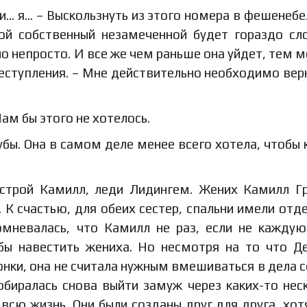
 и… я… – Выскользнуть из этого номера в фешенеб
ой собственный незамеченной будет гораздо сл
ло непросто. И все же чем раньше она уйдет, тем 
реступления. – Мне действительно необходимо вер
Нам бы этого не хотелось.
губы. Она в самом деле менее всего хотела, чтобы 
естрой Камилл, леди Лидингем. Жених Камилл Г
 К счастью, для обеих сестер, спальни имели отд
омневалась, что Камилл не раз, если не каждую
бы навестить жениха. Но несмотря на то что Д
онки, она не считала нужным вмешиваться в дела с
биралась снова выйти замуж через каких-то нес
всю жизнь. Они были созданы друг для друга, хот