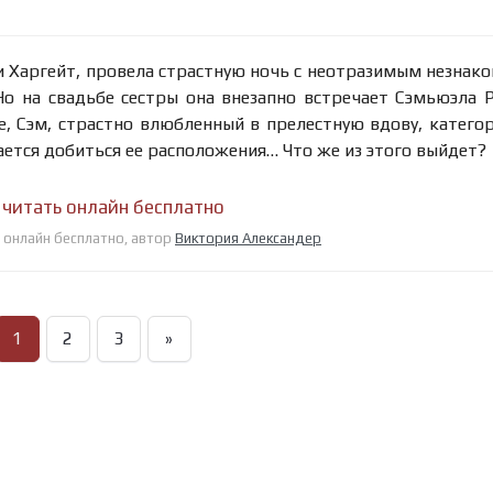
 Харгейт, провела страстную ночь с неотразимым незнак
о на свадьбе сестры она внезапно встречает Сэмьюэла Р
е, Сэм, страстно влюбленный в прелестную вдову, катего
ется добиться ее расположения… Что же из этого выйдет?
 читать онлайн бесплатно
у онлайн бесплатно, автор
Виктория Александер
1
2
3
»