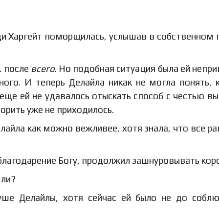
еди Харгейт поморщилась, услышав в собственном 
… после
всего
. Но подобная ситуация была ей непри
ного. И теперь Делайла никак не могла понять, 
 еще ей не удавалось отыскать способ с честью вы
орить уже не приходилось.
елайла как можно вежливее, хотя знала, что все ра
 благодарение Богу, продолжил зашнуровывать корс
 ли?
уше Делайлы, хотя сейчас ей было не до собл