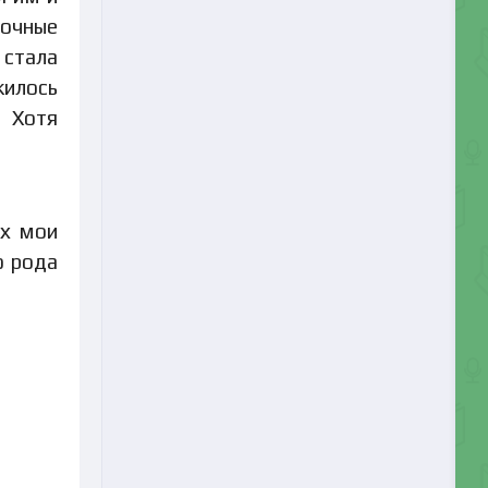
ночные
 стала
жилось
. Хотя
ах мои
о рода