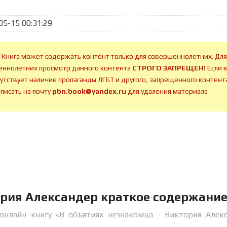
05-15 00:31:29
 Книга может содержать контент только для совершеннолетних. Для
ннолетних просмотр данного контента
СТРОГО ЗАПРЕЩЕН!
Если 
сутствует наличие пропаганды ЛГБТ и другого, запрещенного контента
аписать на почту
pbn.book@yandex.ru
для удаления материала
ория Александер краткое содержани
онлайн книгу «В объятиях незнакомца - Виктория Алек