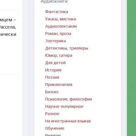
Аудиокниги
Фантастика
Ужасы, мистика
омцем –
Аудиоспектакли
ассела,
Роман, проза
рически
Эзотерика
Детективы, триллеры
Юмор, сатира
Для детей
История
Поэзия
Приключения
Бизнес
Психология, философия
Научно-популярное
Разное
На иностранных языках
Обучение
Религия