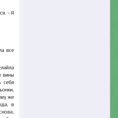
я. – Я
ла все
елайла
у вины
ь себя
ьонки,
ому же
ода, в
снова,