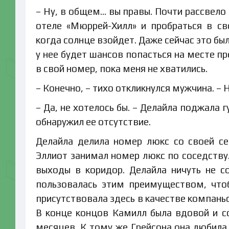
– Ну, в общем… вы правы. Почти рассвело
отеле «Мюррей-Хилл» и пробраться в св
когда солнце взойдет. Даже сейчас это бы
у нее будет шансов попасться на месте п
в свой номер, пока меня не хватились.
– Конечно, – тихо откликнулся мужчина. – 
– Да, не хотелось бы. – Делайла поджала 
обнаружил ее отсутствие.
Делайла делила номер люкс со своей с
Эллиот занимал номер люкс по соседству.
выходы в коридор. Делайла ничуть не с
пользовалась этим преимуществом, что
присутствовала здесь в качестве компань
В конце концов Камилл была вдовой и со
месяцев. К тому же Грейсона она любила 