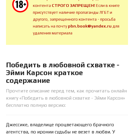
контента
СТРОГО ЗАПРЕЩЕН!
Если в книге
присутствует наличие пропаганды ЛГБТ и
другого, запрещенного контента - просьба
написать на почту
pbn.book@yandex.ru
для
удаления материала
Победить в любовной схватке -
Эйми Карсон краткое
содержание
Прочтите описание перед тем, как прочитать онлайн
книгу «Победить в любовной схватке - Эйми Карсон»
бесплатно полную версию:
Джессике, владелице процветающего брачного
агентства, по иронии судьбы не везет в любви. У